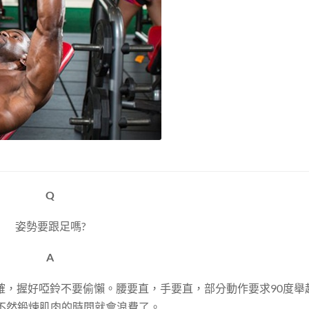
Q
姿勢要跟足嗎?
A
確，握好啞鈴不要偷懶。腰要直，手要直，部分動作要求90度舉
不然鍛煉肌肉的時間就會浪費了。