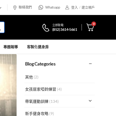
聯絡我們
Whatsapp
登入
/
建立帳戶
0
立即致電:
(852) 3614-5661
專題報導
客製化健身房
Blog Categories
其他
(2)
女孩居家啞鈴練習
(4)
帶氧運動訓練
(134)
新手健身攻略
(9)