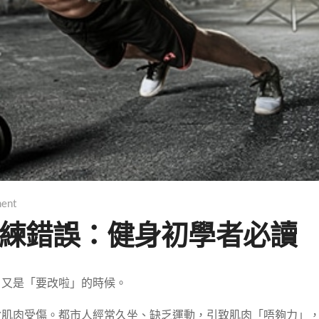
ent
訓練錯誤：健身初學者必讀
，又是「要改啦」的時候。
背肌肉受傷。都市人經常久坐、缺乏運動，引致肌肉「唔夠力」