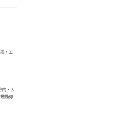
分鐘，主
險的，因
前題是你