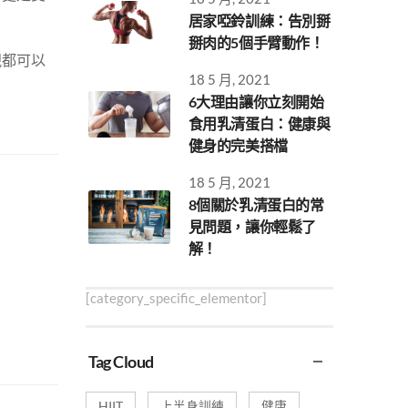
居家啞鈴訓練：告別掰
掰肉的5個手臂動作！
視都可以
18 5 月, 2021
6大理由讓你立刻開始
食用乳清蛋白：健康與
健身的完美搭檔
18 5 月, 2021
8個關於乳清蛋白的常
見問題，讓你輕鬆了
解！
[category_specific_elementor]
Tag Cloud
HIIT
上半身訓練
健康