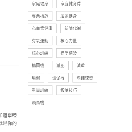
家庭健身
家庭健身房
專業槓鈴
居家健身
心血管健康
新陳代謝
有氧運動
核心力量
核心訓練
標準槓鈴
橢圓機
減肥
減重
瑜伽
瑜伽磚
瑜伽練習
重量訓練
鍛煉技巧
飛鳥機
知道舉啞
就是你的