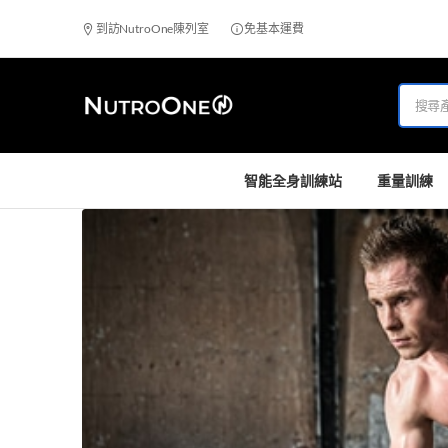
到訪NutroOne陳列室
免基本運費
智能全身訓練站
重量訓練