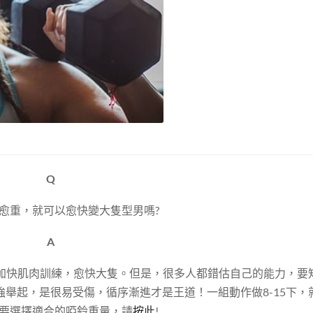
Q
愈重，就可以愈快變大隻型男嗎?
A
加快肌肉訓練，愈快大隻。但是，很多人都錯估自己的能力，要
舉起，是很易受傷，循序漸進才是王道！一組動作做8-15下，
要選擇適合的啞鈴重量，請
按此
!