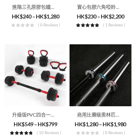
進階三孔原膠包鐵槓鈴重片(內徑51mm)
實心包膠六角啞鈴（可選2.5-50kg, 一對發售）
HK$
240
–
HK$
1,280
HK$
230
–
HK$
2,200
( 0 Reviews )
( 1 Reviews )
升級版PVC四合一可調啞鈴‧槓鈴‧壺鈴套裝‧掌上壓把手
商用比賽級奧林匹克桿
HK$
549
–
HK$
799
HK$
1,280
–
HK$
1,980
( 10 Reviews )
( 0 Reviews )