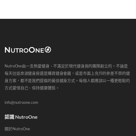
NutroOne由一支熱愛健身、不滿足於現代健身房的團隊創立的。不論是
每天往返奔波健身房還是購買健身會籍，或是市面上充斥的參差不齊的健
身方案，都不是我們提倡的最佳健身方式。每個人都應該以一種更輕鬆的
方式愛惜自己、保持健康體態。
info@nutroone.com
認識 NutroOne
關於NutroOne