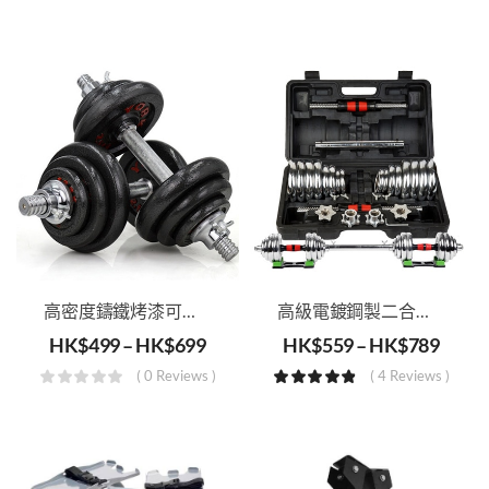
高密度鑄鐵烤漆可調啞鈴（可選15，20，30kg）
高級電鍍鋼製二合一啞鈴
HK$
499
–
HK$
699
HK$
559
–
HK$
789
( 0 Reviews )
( 4 Reviews )