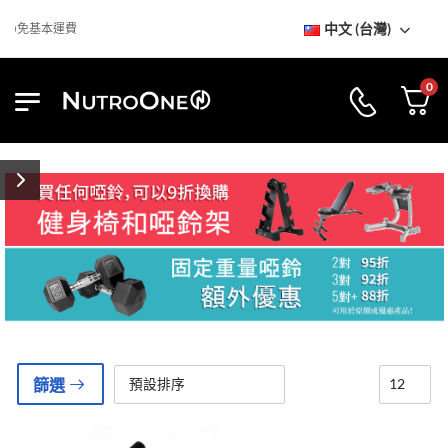
中文 (台灣)
免基本運費
0
篩選