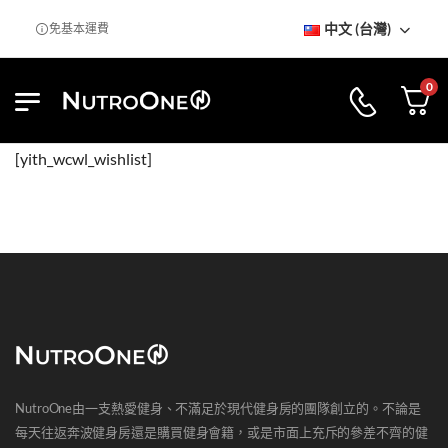
中文 (台灣)
列室
免基本運費
0
[yith_wcwl_wishlist]
NutroOne由一支熱愛健身、不滿足於現代健身房的團隊創立的。不論是
每天往返奔波健身房還是購買健身會籍，或是市面上充斥的參差不齊的健