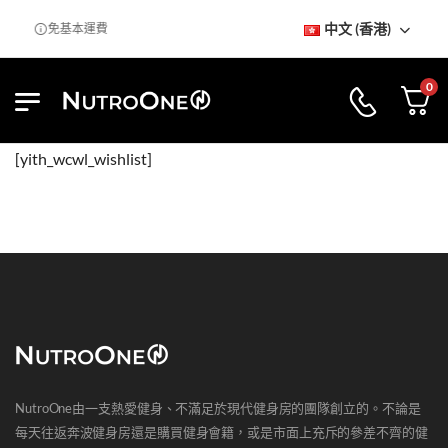
中文 (香港)
室
免基本運費
0
[yith_wcwl_wishlist]
NutroOne由一支熱愛健身、不滿足於現代健身房的團隊創立的。不論是
每天往返奔波健身房還是購買健身會籍，或是市面上充斥的參差不齊的健