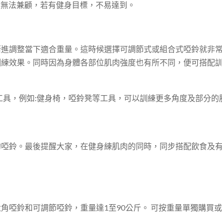
量無法兼顧，若有健身目標，不易達到。
漸進調整當下適合重量。這時候選擇可調節式或組合式啞鈴就非
訓練效果。同時因為身體各部位肌肉強度也有所不同，便可搭配
工具，例如:健身椅，啞鈴凳等工具，可以訓練更多角度及部分的
的啞鈴。最後提醒大家，在健身練肌肉的同時，同步搭配飲食及
角啞鈴和可調節啞鈴，重量達1至90公斤。 可按重量單獨購買