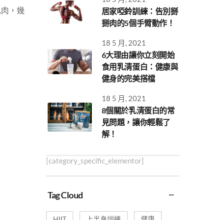
肌肉，幾
居家啞鈴訓練：告別掰
掰肉的5個手臂動作！
。
18 5 月, 2021
6大理由讓你立刻開始
食用乳清蛋白：健康與
健身的完美搭檔
18 5 月, 2021
8個關於乳清蛋白的常
見問題，讓你輕鬆了
解！
[category_specific_elementor]
Tag Cloud
HIIT
上半身訓練
健康