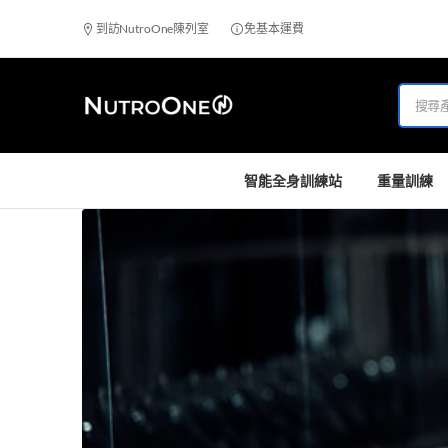
到訪NutroOne陳列室
免基本運費
智能全身訓練站
重量訓練