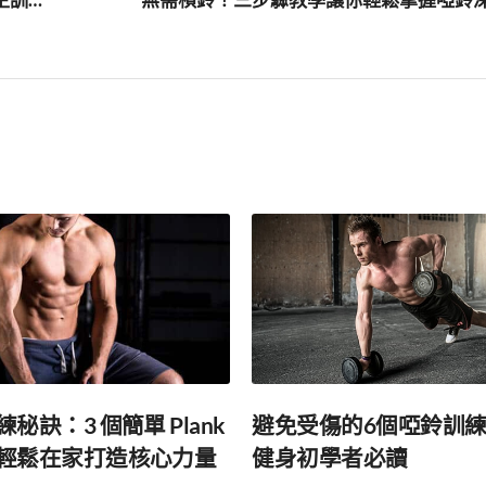
避免受傷的6個啞鈴訓
秘訣：3 個簡單 Plank
健身初學者必讀
輕鬆在家打造核心力量