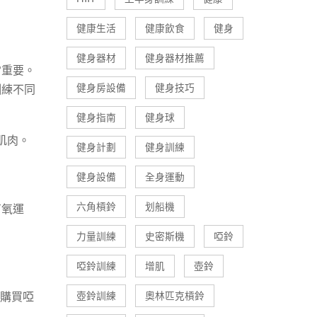
健康生活
健康飲食
健身
健身器材
健身器材推薦
常重要。
健身房設備
健身技巧
訓練不同
健身指南
健身球
肌肉。
健身計劃
健身訓練
健身設備
全身運動
六角槓鈴
划船機
有氧運
力量訓練
史密斯機
啞鈴
啞鈴訓練
增肌
壺鈴
或購買啞
壺鈴訓練
奧林匹克槓鈴