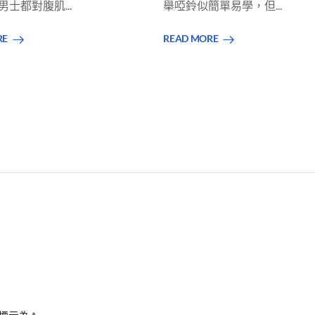
舉啞鈴似簡單易學，但...
士都對腹肌...
READ MORE
RE