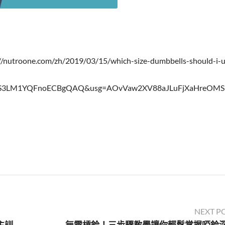
nutroone.com/zh/2019/03/15/which-size-dumbbells-should-i-u
HS3LM1YQFnoECBgQAQ&usg=AOvVaw2XV88aJLuFjXaHreOM
NEXT P
一組啞鈴的5個健身撇步：在家完成全身自主訓練的技巧！（上）
無需槓鈴！三步驟教學讓你輕鬆掌握啞鈴