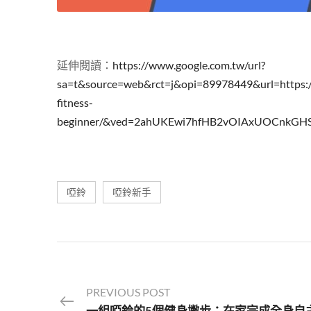
延伸閱讀：
https://www.google.com.tw/url?
sa=t&source=web&rct=j&opi=89978449&url=https://
fitness-
beginner/&ved=2ahUKEwi7hfHB2vOIAxUOCnkG
啞鈴
啞鈴新手
PREVIOUS POST