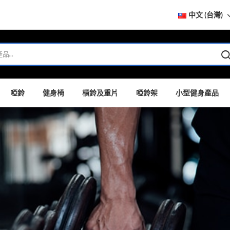
中文 (台灣)
啞鈴
健身椅
槓鈴及重片
啞鈴架
小型健身產品