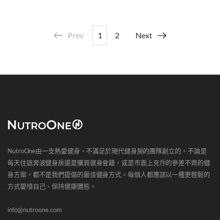
Prev
1
2
Next
NutroOne由一支熱愛健身、不滿足於現代健身房的團隊創立的。不論是
每天往返奔波健身房還是購買健身會籍，或是市面上充斥的參差不齊的健
身方案，都不是我們提倡的最佳健身方式。每個人都應該以一種更輕鬆的
方式愛惜自己、保持健康體態。
info@nutroone.com