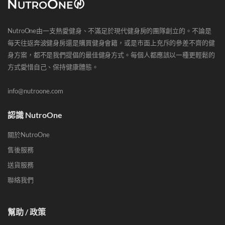
NutroOne由一支熱愛健身、不滿足於現代健身房的團隊創立的。不論是
每天往返奔波健身房還是購買健身會籍，或是市面上充斥的參差不齊的健
身方案，都不是我們提倡的最佳健身方式。每個人都應該以一種更輕鬆的
方式愛惜自己、保持健康體態。
info@nutroone.com
認識 NutroOne
關於NutroOne
售後服務
送貨服務
聯絡我們
幫助 / 政策