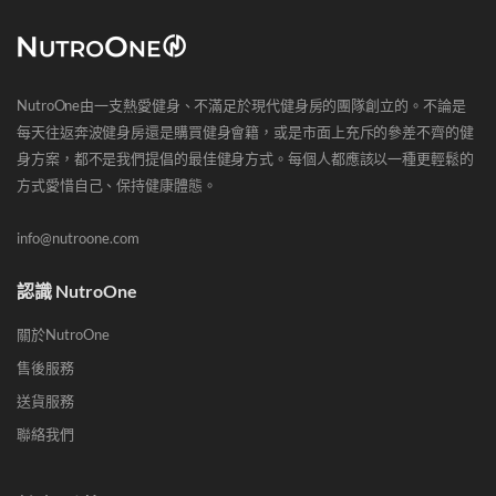
NutroOne由一支熱愛健身、不滿足於現代健身房的團隊創立的。不論是
每天往返奔波健身房還是購買健身會籍，或是市面上充斥的參差不齊的健
身方案，都不是我們提倡的最佳健身方式。每個人都應該以一種更輕鬆的
方式愛惜自己、保持健康體態。
info@nutroone.com
認識 NutroOne
關於NutroOne
售後服務
送貨服務
聯絡我們