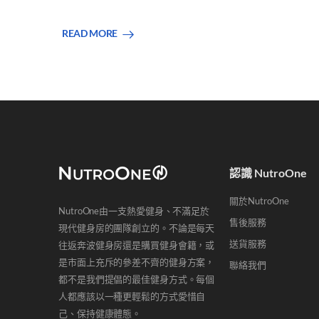
READ MORE
認識 NutroOne
關於NutroOne
NutroOne由一支熱愛健身、不滿足於
售後服務
現代健身房的團隊創立的。不論是每天
送貨服務
往返奔波健身房還是購買健身會籍，或
是市面上充斥的參差不齊的健身方案，
聯絡我們
都不是我們提倡的最佳健身方式。每個
人都應該以一種更輕鬆的方式愛惜自
己、保持健康體態。