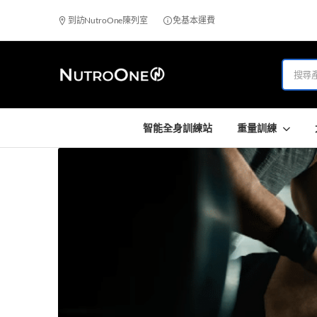
到訪NutroOne陳列室
免基本運費
智能全身訓練站
重量訓練