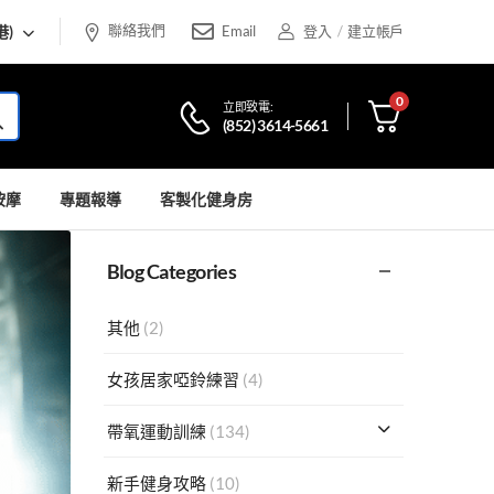
聯絡我們
港)
Email
登入
/
建立帳戶
0
立即致電:
(852) 3614-5661
按摩
專題報導
客製化健身房
Blog Categories
其他
(2)
女孩居家啞鈴練習
(4)
帶氧運動訓練
(134)
新手健身攻略
(10)