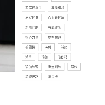
家庭健身房
專業槓鈴
居家健身
心血管健康
新陳代謝
有氧運動
核心力量
標準槓鈴
橢圓機
深蹲
減肥
減重
瑜伽
瑜伽磚
瑜伽練習
重量訓練
鍛煉
鍛煉技巧
飛鳥機