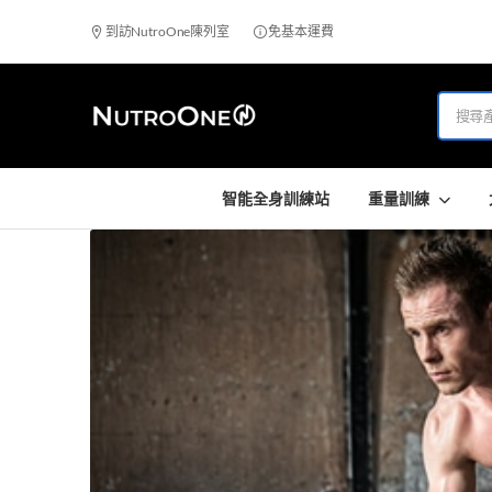
到訪NutroOne陳列室
免基本運費
智能全身訓練站
重量訓練