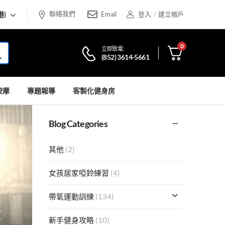
聯絡我們
港)
Email
登入
/
建立帳戶
0
立即致電:
(852) 3614-5661
按摩
專題報導
客製化健身房
Blog Categories
其他
(2)
女孩居家啞鈴練習
(4)
帶氧運動訓練
(134)
新手健身攻略
(10)