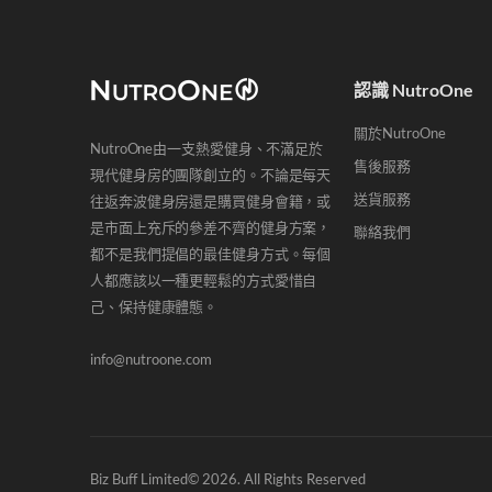
認識 NutroOne
關於NutroOne
NutroOne由一支熱愛健身、不滿足於
售後服務
現代健身房的團隊創立的。不論是每天
送貨服務
往返奔波健身房還是購買健身會籍，或
是市面上充斥的參差不齊的健身方案，
聯絡我們
都不是我們提倡的最佳健身方式。每個
人都應該以一種更輕鬆的方式愛惜自
己、保持健康體態。
info@nutroone.com
Biz Buff Limited© 2026. All Rights Reserved