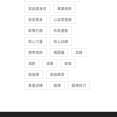
家庭健身房
專業槓鈴
居家健身
心血管健康
新陳代謝
有氧運動
核心力量
核心訓練
標準槓鈴
橢圓機
深蹲
減肥
減重
瑜伽
瑜伽磚
瑜伽練習
重量訓練
鍛煉
鍛煉技巧