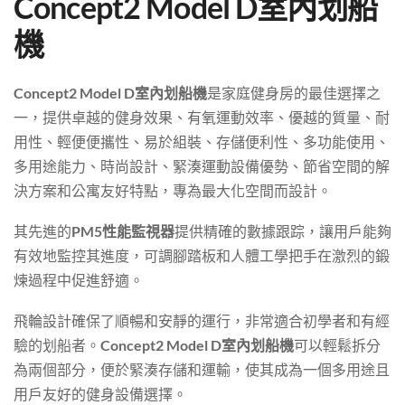
Concept2 Model D室內划船
機
Concept2 Model D室內划船機
是家庭健身房的最佳選擇之
一，提供卓越的健身效果、有氧運動效率、優越的質量、耐
用性、輕便便攜性、易於組裝、存儲便利性、多功能使用、
多用途能力、時尚設計、緊湊運動設備優勢、節省空間的解
決方案和公寓友好特點，專為最大化空間而設計。
其先進的
PM5性能監視器
提供精確的數據跟踪，讓用戶能夠
有效地監控其進度，可調腳踏板和人體工學把手在激烈的鍛
煉過程中促進舒適。
飛輪設計確保了順暢和安靜的運行，非常適合初學者和有經
驗的划船者。
Concept2 Model D室內划船機
可以輕鬆拆分
為兩個部分，便於緊湊存儲和運輸，使其成為一個多用途且
用戶友好的健身設備選擇。