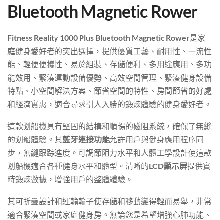
Bluetooth Magnetic Rower
Fitness Reality 1000 Plus Bluetooth Magnetic Rower
是家
庭健身愛好者的突出選擇，提供優質工藝、耐用性、一流性
能、輕便便攜性、易於組裝、存儲便利、多用途應用、多功
能效用、緊湊運動設備優勢、高效空間管理、緊湊健身設備
特點、小空間解決方案、節省空間的特性、房間節省的好處
和經濟實惠，適合尋求引人入勝的鍛煉體驗的健身愛好者。
這款划船機具有堅固的結構和順暢的磁阻系統，確保了無縫
的划船體驗。其
藍牙連接功能
允許用戶與健身應用程序同
步，無縫跟踪進度。可調節阻力水平和人體工學設計使這款
划船機適合各種健身水平和體型。清晰的
LCD顯示屏
提供實
時鍛煉數據，增強用戶的整體體驗。
其可折疊設計和運輸輪子使存儲和移動變得輕而易舉，非常
適合緊湊空間或家庭健身房。無論您是希望增強心肺功能、