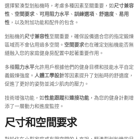
選擇緊湊型划船機時，考慮多種因素至關重要，如
尺寸兼容
性
、
空間要求
、
可用阻力水平
、
訓練選項
、
舒適度
、
易用
性
，以及附加功能和配件的包含。
划船機的
尺寸兼容性
至關重要，確保設備適合您的指定鍛煉
區域而不會佔用過多空間。
空間要求
也在確定划船機能否無
縫融入您的家庭健身房配置中起著重要作用。
多種
阻力水平
允許用戶根據他們的健身目標和技能水平自定
義鍛煉強度。
人體工學設計
等因素提升了划船時的舒適度，
促進了更好的姿勢並減少肌肉的壓力。
技術增強功能，如
性能跟蹤
和
連接功能
，為您的健身計劃增
添了一層動力和進度監控。
尺寸和空間要求
對於住在小型家庭或有限空間的人來說，緊湊型划船機的尺