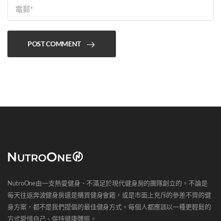
POST COMMENT
NutroOne由一支熱愛健身、不滿足於現代健身房的團隊創立的。不論是
每天往返奔波健身房還是購買健身會籍，或是市面上充斥的參差不齊的健
身方案，都不是我們提倡的最佳健身方式。每個人都應該以一種更輕鬆的
方式愛惜自己、保持健康體態。