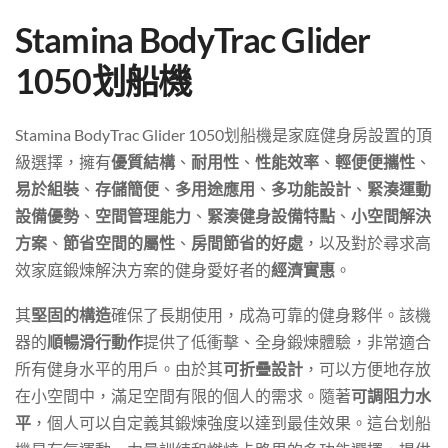
Stamina BodyTrac Glider
1050划船機
Stamina BodyTrac Glider 1050划船機是家庭健身房設置的頂
級選擇，擁有
優質結構
、
耐用性
、
性能效率
、
輕便便攜性
、
易於組裝
、
存儲簡便
、
多用途應用
、
多功能設計
、
緊湊運動
設備優勢
、
空間管理能力
、
緊湊健身設備特點
、
小空間解決
方案
、
節省空間的屬性
、
房間節省的好處
，以及對於尋求高
效家庭鍛煉解決方案的健身愛好者的
經濟實惠
。
其
堅固的構造
確保了長期使用，成為可靠的健身夥伴。該機
器的
順暢滑行動作
提供了低衝擊、全身鍛煉體驗，非常適合
所有健身水平的用戶。由於其
可折疊設計
，可以方便地存放
在小空間中，滿足空間有限的個人的需求。隨著
可調阻力水
平
，個人可以自定義其鍛煉強度以達到最佳效果。這台划船