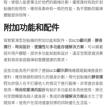
程，使個人能更專注於他們的鍛煉計劃。優質建材有助於划
船機的耐用性，確保長壽命和一致的性能，為不間斷的鍛煉
體驗提供保障。
附加功能和配件
探索緊湊型划船機的附加功能和配件，如
LCD顯示屏
、
靜音
運行
、
時尚設計
、
便攜性
和
多功能存儲解決方案
，可以顯著
提升用戶體驗，提供多功能和創新設計，滿足空間意識消費
者對高效家庭鍛煉和整體健康的需求。
這些功能為用戶提供了通過
LCD顯示屏
精確跟蹤鍛煉進度的
便利，確保無縫和個性化的健身計劃。現代划船機的
靜音運
行
允許個人在不打擾他人的情況下進行鍛煉，非常適合家庭
使用。
時尚和緊湊的設計
有助於多功能和多用途使用，將任
何空間轉變為個人健身房。集成的
存儲解決方案
最大化了空
間效率，使用戶在保持健康目標的同時優化生活區。