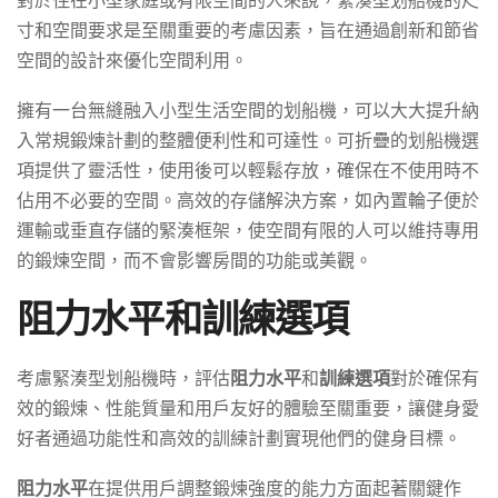
寸和空間要求是至關重要的考慮因素，旨在通過創新和節省
空間的設計來優化空間利用。
擁有一台無縫融入小型生活空間的划船機，可以大大提升納
入常規鍛煉計劃的整體便利性和可達性。可折疊的划船機選
項提供了靈活性，使用後可以輕鬆存放，確保在不使用時不
佔用不必要的空間。高效的存儲解決方案，如內置輪子便於
運輸或垂直存儲的緊湊框架，使空間有限的人可以維持專用
的鍛煉空間，而不會影響房間的功能或美觀。
阻力水平和訓練選項
考慮緊湊型划船機時，評估
阻力水平
和
訓練選項
對於確保有
效的鍛煉、性能質量和用戶友好的體驗至關重要，讓健身愛
好者通過功能性和高效的訓練計劃實現他們的健身目標。
阻力水平
在提供用戶調整鍛煉強度的能力方面起著關鍵作