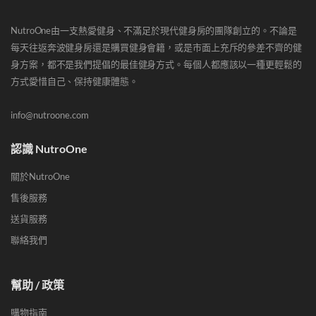
NutroOne由一支熱愛健身、不滿足於現代健身房的團隊創立的。不論是
每天往返奔波健身房還是購買健身會籍，或是市面上充斥的參差不齊的健
身方案，都不是我們提倡的最佳健身方式。每個人都應該以一種更輕鬆的
方式愛惜自己、保持健康體態。
info@nutroone.com
認識 NutroOne
關於NutroOne
售後服務
送貨服務
聯絡我們
幫助 / 政策
購物指南