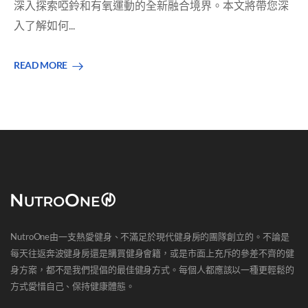
深入探索啞鈴和有氧運動的全新融合境界。本文將帶您深
入了解如何...
READ MORE
NutroOne由一支熱愛健身、不滿足於現代健身房的團隊創立的。不論是
每天往返奔波健身房還是購買健身會籍，或是市面上充斥的參差不齊的健
身方案，都不是我們提倡的最佳健身方式。每個人都應該以一種更輕鬆的
方式愛惜自己、保持健康體態。