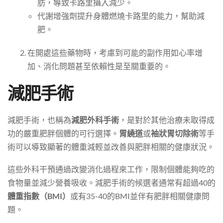
肪，導致卡路里攝入減少。
代謝增強劑提升身體燃燒卡路里的能力，幫助減
肥。
在開處這些藥物時，考慮到可能的副作用如心率增
加、消化問題甚至依賴性是至關重要的。
減肥手術
減肥手術，也稱為
減肥外科手術
，是對於其他治療未取得成
功的嚴重肥胖個體的可行選擇。
胃繞道
或
袖狀胃切除術
等手
術可以導致顯著的體重減輕並改善與肥胖相關的健康狀況。
這些外科干預通過改變消化過程來工作，限制個體能夠吃的
食物量並減少營養吸收。減肥手術的候選者通常有超過40的
體重指數（BMI）
或有35-40的BMI並伴有肥胖相關健康問
題。