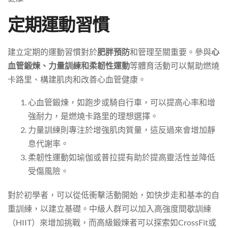
定期運動習慣
建立定期的運動習慣對於
肥胖預防
和管理至關重要。參與
心
血管鍛煉、力量訓練和柔韌性運動
等體育活動可以幫助燃燒
卡路里、構建肌肉和改善心血管健康。
心血管鍛煉，如跑步或騎自行車，可以提高心率和增
強耐力，是燃燒卡路里的理想選擇。
力量訓練則專注於增強肌肉質量，這反過來會增加靜
息代謝率。
柔韌性運動如瑜伽或普拉提有助於提高靈活性並降低
受傷風險。
對於初學者，可以從低衝擊活動開始，如快步走和基本的自
重訓練，以建立基礎。中級人群可以加入高強度間歇訓練
（HIIT）來增加挑戰，而高級鍛煉者可以探索如CrossFit或