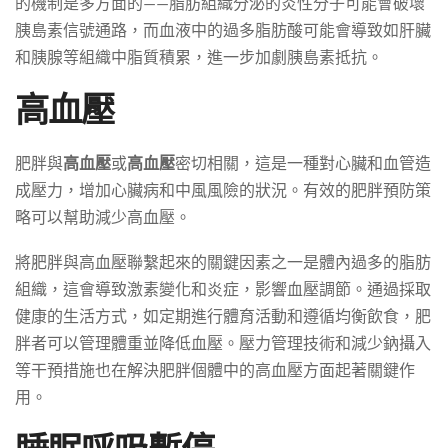
的機制是多方面的——脂肪組織分泌的炎性分子可能會破壞
胰島素信號通路，而血液中的過多脂肪酸可能會導致如肝臟
和胰腺等組織中脂質積累，進一步加劇胰島素抵抗。
高血壓
肥胖與
高血壓
或
高血壓
密切相關，這是一種對心臟和血管造
成壓力，增加心臟病和中風風險的狀況。有效的肥胖預防策
略可以幫助減少高血壓。
將肥胖與高血壓聯繫起來的關鍵因素之一是體內過多的脂肪
組織，這會導致激素變化和炎症，影響血壓調節。通過採取
健康的生活方式，如定期進行體育活動和遵循均衡飲食，肥
胖者可以管理體重並降低血壓。壓力管理技術和減少鈉攝入
等干預措施也在解決肥胖個體中的高血壓方面起著關鍵作
用。