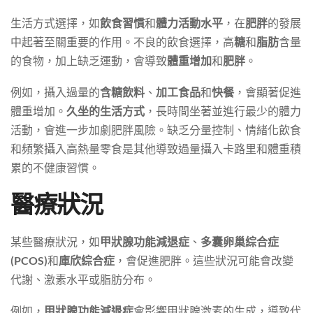
生活方式選擇，如
飲食習慣
和
體力活動水平
，在
肥胖
的發展
中起著至關重要的作用。不良的飲食選擇，高
糖
和
脂肪
含量
的食物，加上缺乏運動，會導致
體重增加
和
肥胖
。
例如，攝入過量的
含糖飲料
、
加工食品
和
快餐
，會顯著促進
體重增加。
久坐的生活方式
，長時間坐著並進行最少的體力
活動，會進一步加劇肥胖風險。缺乏分量控制、情緒化飲食
和頻繁攝入高熱量零食是其他導致過量攝入卡路里和體重積
累的不健康習慣。
醫療狀況
某些醫療狀況，如
甲狀腺功能減退症
、
多囊卵巢綜合症
(PCOS)
和
庫欣綜合症
，會促進肥胖。這些狀況可能會改變
代謝、激素水平或脂肪分布。
例如，
甲狀腺功能減退症
會影響甲狀腺激素的生成，導致代