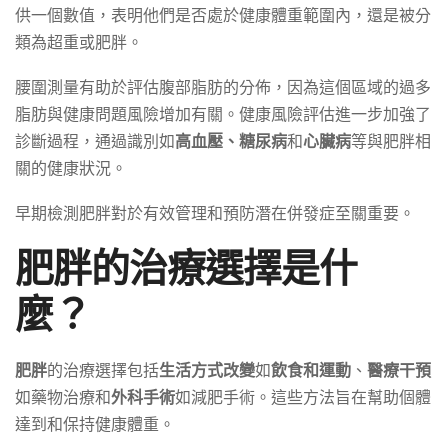
供一個數值，表明他們是否處於健康體重範圍內，還是被分
類為超重或肥胖。
腰圍測量有助於評估腹部脂肪的分佈，因為這個區域的過多
脂肪與健康問題風險增加有關。健康風險評估進一步加強了
診斷過程，通過識別如
高血壓、糖尿病
和
心臟病
等與肥胖相
關的健康狀況。
早期檢測肥胖對於有效管理和預防潛在併發症至關重要。
肥胖的治療選擇是什
麼？
肥胖
的治療選擇包括
生活方式改變
如
飲食和運動
、
醫療干預
如藥物治療和
外科手術
如減肥手術。這些方法旨在幫助個體
達到和保持健康體重。