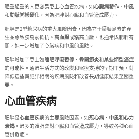
體重過重的人更容易患上心血管疾病，如
心臟病發作
、
中風
和
動脈粥樣硬化
，因為肥胖對心臟和血管造成壓力。
肥胖是2型糖尿病的重大風險因素，因為它干擾胰島素的產
生並導致胰島素抵抗。
高血壓
或稱高血壓，也通常與肥胖有
關，進一步增加了心臟病和中風的風險。
肥胖增加了患上如
睡眠呼吸暫停
、
骨關節炎
和某些類型
癌症
的可能性。通過生活方式的改變和醫療支持的早期干預，對
降低這些與肥胖相關的疾病風險和改善長期健康結果至關重
要。
心血管疾病
肥胖是
心血管疾病
的主要風險因素，如
冠心病、中風和心力
衰竭
。過多的體脂會對心臟和血管造成壓力，導致各種心血
管併發症。