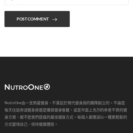
POST COMMENT
NutroOne由一支熱愛健身、不滿足於現代健身房的團隊創立的。不論是
每天往返奔波健身房還是購買健身會籍，或是市面上充斥的參差不齊的健
身方案，都不是我們提倡的最佳健身方式。每個人都應該以一種更輕鬆的
方式愛惜自己、保持健康體態。