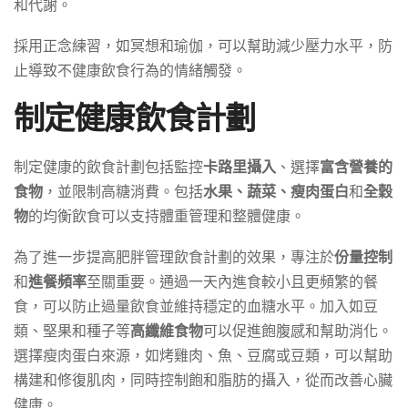
和代謝。
採用正念練習，如冥想和瑜伽，可以幫助減少壓力水平，防
止導致不健康飲食行為的情緒觸發。
制定健康飲食計劃
制定健康的飲食計劃包括監控
卡路里攝入
、選擇
富含營養的
食物
，並限制高糖消費。包括
水果、蔬菜、瘦肉蛋白
和
全穀
物
的均衡飲食可以支持體重管理和整體健康。
為了進一步提高肥胖管理飲食計劃的效果，專注於
份量控制
和
進餐頻率
至關重要。通過一天內進食較小且更頻繁的餐
食，可以防止過量飲食並維持穩定的血糖水平。加入如豆
類、堅果和種子等
高纖維食物
可以促進飽腹感和幫助消化。
選擇瘦肉蛋白來源，如烤雞肉、魚、豆腐或豆類，可以幫助
構建和修復肌肉，同時控制飽和脂肪的攝入，從而改善心臟
健康。