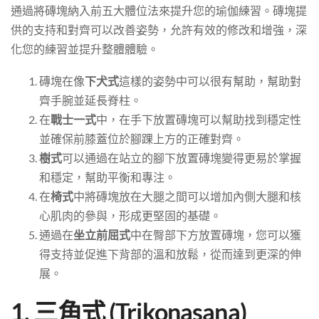
通過將磚塊納入前五大體位法來提升您的瑜伽練習。磚塊提
供的支持和對齊可以改善姿勢，允許有效的修改和增強，深
化您的練習並提升整體體驗。
磚塊在像
下犬式
這樣的姿勢中可以很有幫助，幫助對
齊手腕並延長脊柱。
在
戰士一式
中，在手下放置磚塊可以幫助找到穩定性
並確保前膝蓋位於腳踝上方的正確對齊。
樹式
可以通過在站立的腳下放置磚塊變得更易於掌握
和穩定，幫助平衡和專注。
在
椅式
中將磚塊放在大腿之間可以增加內側大腿和核
心肌肉的參與，形成更堅固的基礎。
通過在
坐立前屈式
中在臀部下方放置磚塊，您可以獲
得支持並促進下背部的溫和放鬆，從而達到更深的伸
展。
1. 三角式 (Trikonasana)