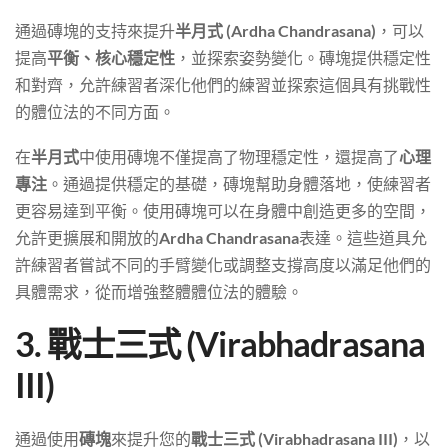
通過磚塊的支持來提升
半月式 (Ardha Chandrasana)
，可以
提高
平衡、核心穩定性
，並探索姿勢變化。磚塊提供穩定性
和對齊，允許練習者深化他們的練習並探索這個具有挑戰性
的體位法的不同方面。
在
半月式
中使用磚塊不僅提高了物理穩定性，還提高了
心理
專注
。通過提供穩定的基礎，磚塊幫助身體落地，使練習者
更容易達到平衡。使用磚塊可以在身體中創造更多的空間，
允許更擴展和開放的
Ardha Chandrasana
表達。這些道具允
許練習者嘗試不同的手臂變化或調整支撐高度以滿足他們的
具體需求，從而增強整體體位法的體驗。
3. 戰士三式 (Virabhadrasana
III)
通過使用
磚塊
來提升您的
戰士三式 (Virabhadrasana III)
，以