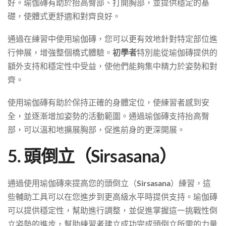
好。瑜伽磚有助於抬高臀部、打開胸部，並提供穩定的基
礎，使體式更舒適和對齊良好。
通過在練習中使用瑜伽磚，您可以更有效地針對特定部位進
行伸展，增強整個橋式體驗。
初學者
特別能從瑜伽磚提供的
額外支持和穩定性中受益，使他們能夠集中精力於姿勢和對
齊。
使用瑜伽磚有助於保持正確的身體定位，使練習者感到安
全，並逐漸增加姿勢的活動範圍。通過瑜伽磚支持抬高臀
部，可以溫和地擴展胸部，促進前身的更深開展。
5. 頭倒立（Sirsasana）
通過使用瑜伽磚來提高您的頭倒立（
Sirsasana
）練習，這
些輔助工具可以在您進步到更高級水平時提供支持。瑜伽磚
可以提供穩定性，幫助進行調整，並促進掌握這一挑戰性倒
立姿勢的進步，幫助練習者建立成功完成頭倒立所需的力量