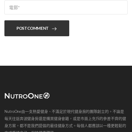
POST COMMENT
NutroOne由一支熱愛健身、不滿足於現代健身房的團隊創立的。不論是
每天往返奔波健身房還是購買健身會籍，或是市面上充斥的參差不齊的健
身方案，都不是我們提倡的最佳健身方式。每個人都應該以一種更輕鬆的