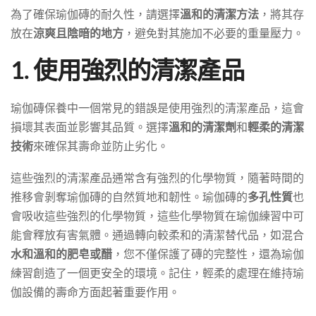
為了確保瑜伽磚的耐久性，請選擇
溫和的清潔方法
，將其存
放在
涼爽且陰暗的地方
，避免對其施加不必要的重量壓力。
1. 使用強烈的清潔產品
瑜伽磚保養中一個常見的錯誤是使用強烈的清潔產品，這會
損壞其表面並影響其品質。選擇
溫和的清潔劑
和
輕柔的清潔
技術
來確保其壽命並防止劣化。
這些強烈的清潔產品通常含有強烈的化學物質，隨著時間的
推移會剝奪瑜伽磚的自然質地和韌性。瑜伽磚的
多孔性質
也
會吸收這些強烈的化學物質，這些化學物質在瑜伽練習中可
能會釋放有害氣體。通過轉向較柔和的清潔替代品，如混合
水和溫和的肥皂或醋
，您不僅保護了磚的完整性，還為瑜伽
練習創造了一個更安全的環境。記住，輕柔的處理在維持瑜
伽設備的壽命方面起著重要作用。