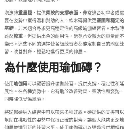
泡沫磚
重量輕
，提供
柔軟的支撐表面
，非常適合初學者或需
要在姿勢中獲得溫和幫助的人。軟木磚提供更
堅固和穩定的
基礎
，非常適合尋求更高穩定性的高級瑜伽練習者。木製磚
雖然
較重
，但提供出色的耐用性，能夠承受較大的重量而不
變形。這些不同的選擇使各級練習者都能定制自己的瑜伽練
習，改善對齊，輕鬆地進行更深的伸展。
為什麼使用瑜伽磚？
使用
瑜伽磚
可以顯著提升瑜伽練習，提供支撐、穩定性和延
展性。在各種姿勢中，它有助於改善對齊、靈活性和姿勢，
同時降低受傷風險。
將瑜伽磚納入練習中可以帶來多種好處。磚提供的支撐可以
幫助在挑戰性的姿勢中保持正確的對齊，讓個人能夠更深地
伸展並達到新的練習水平。使用瑜伽磚可以通過提供槓桿作