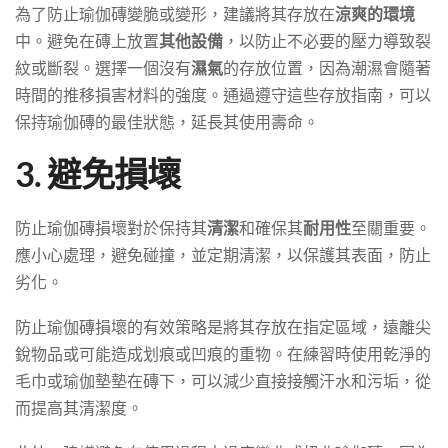
為了防止瑜伽磚變脆或變形，建議將其存放在
涼爽的環境
中。避免在磚上放置
其他設備
，以防止不必要的壓力導致裂
紋或斷裂。選擇一個沒有
濕氣
的存放位置，因為潮濕會隨著
時間的推移損害材料的強度。通過遵守這些存放指南，可以
保持瑜伽磚的最佳狀態，延長其使用壽命。
3. 避免損壞
防止瑜伽磚損壞對於保持其
清潔
和確保其
耐用性
至關重要。
應小心處理，避免碰撞，並定期清潔，以保護其表面，防止
劣化。
防止瑜伽磚損壞的有效策略是將其存放在指定區域，遠離尖
銳物品或可能造成划痕或凹痕的重物。在練習時使用乾淨的
毛巾或瑜伽墊墊在磚下，可以減少直接接觸汗水和污垢，從
而提高其清潔度。