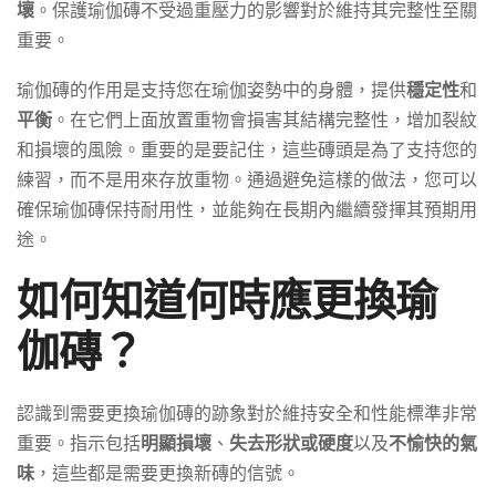
壞
。保護瑜伽磚不受過重壓力的影響對於維持其完整性至關
重要。
瑜伽磚的作用是支持您在瑜伽姿勢中的身體，提供
穩定性
和
平衡
。在它們上面放置重物會損害其結構完整性，增加裂紋
和損壞的風險。重要的是要記住，這些磚頭是為了支持您的
練習，而不是用來存放重物。通過避免這樣的做法，您可以
確保瑜伽磚保持耐用性，並能夠在長期內繼續發揮其預期用
途。
如何知道何時應更換瑜
伽磚？
認識到需要更換瑜伽磚的跡象對於維持安全和性能標準非常
重要。指示包括
明顯損壞
、
失去形狀或硬度
以及
不愉快的氣
味
，這些都是需要更換新磚的信號。