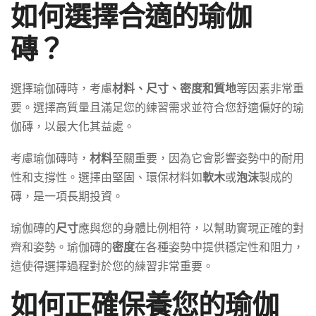
如何選擇合適的瑜伽
磚？
選擇瑜伽磚時，考慮
材料、尺寸、密度和質地
等因素非常重
要。選擇高質量且滿足您的練習需求並符合您舒適偏好的瑜
伽磚，以最大化其益處。
考慮瑜伽磚時，
材料
至關重要，因為它會影響姿勢中的耐用
性和支撐性。選擇由堅固、環保材料如
軟木
或
泡沫
製成的
磚，是一項長期投資。
瑜伽磚的
尺寸
應與您的身體比例相符，以幫助實現正確的對
齊和姿勢。瑜伽磚的
密度
在各種姿勢中提供穩定性和阻力，
這使得選擇過程對於您的練習非常重要。
如何正確保養您的瑜伽