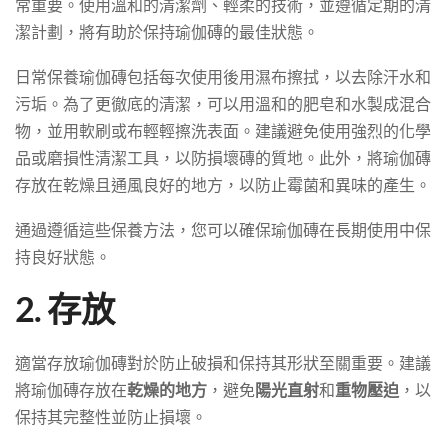
常重要。使用溫和的清潔劑、輕柔的技術，並遵循定期的清
潔計劃，將有助於保持瑜伽磚的最佳狀態。
日常保養瑜伽磚包括每次使用後用濕布擦拭，以去除汗水和
污垢。為了更徹底的清潔，可以用溫和的肥皂和水製成混合
物，並用軟刷或布輕輕擦洗表面。建議避免使用強烈的化學
品或磨損性清潔工具，以防損壞磚的質地。此外，將瑜伽磚
存放在乾燥且通風良好的地方，以防止霉菌和異味的產生。
通過遵循這些保養方法，您可以確保瑜伽磚在長期使用中保
持良好狀態。
2. 存放
適當存放瑜伽磚對於防止破損和保持其形狀至關重要。建議
將瑜伽磚存放在
乾燥的地方
，避免
陽光直射
和
重物壓迫
，以
保持其完整性並防止損壞。