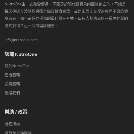
NutroOne由一支熱愛健身、不滿足於現代健身房的團隊創立的。不論是
每天往返奔波健身房還是購買健身會籍，或是市面上充斥的參差不齊的健
身方案，都不是我們提倡的最佳健身方式。每個人都應該以一種更輕鬆的
方式愛惜自己、保持健康體態。
info@nutroone.com
認識 NutroOne
關於NutroOne
售後服務
送貨服務
聯絡我們
幫助 / 政策
購物指南
退貨及更換條款