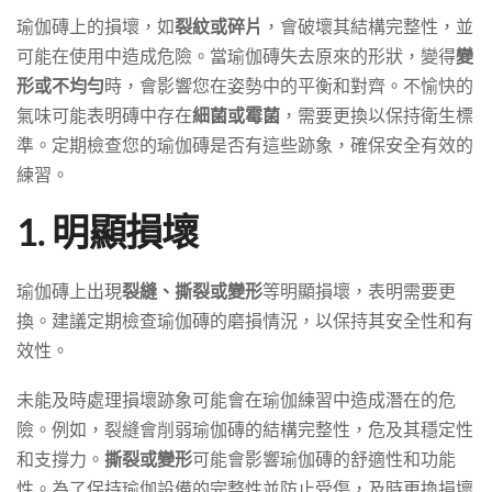
瑜伽磚上的損壞，如
裂紋或碎片
，會破壞其結構完整性，並
可能在使用中造成危險。當瑜伽磚失去原來的形狀，變得
變
形或不均勻
時，會影響您在姿勢中的平衡和對齊。不愉快的
氣味可能表明磚中存在
細菌或霉菌
，需要更換以保持衛生標
準。定期檢查您的瑜伽磚是否有這些跡象，確保安全有效的
練習。
1. 明顯損壞
瑜伽磚上出現
裂縫、撕裂或變形
等明顯損壞，表明需要更
換。建議定期檢查瑜伽磚的磨損情況，以保持其安全性和有
效性。
未能及時處理損壞跡象可能會在瑜伽練習中造成潛在的危
險。例如，裂縫會削弱瑜伽磚的結構完整性，危及其穩定性
和支撐力。
撕裂或變形
可能會影響瑜伽磚的舒適性和功能
性。為了保持瑜伽設備的完整性並防止受傷，及時更換損壞