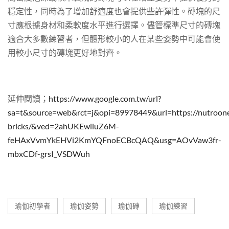
穩定性，同時為了增加舒適度也會提供些許彈性。磚塊的尺
寸應根據身材和柔軟度水平進行選擇。儘管標準尺寸的磚塊
適合大多數練習者，但體形較小的人在某些姿勢中可能會使
用較小尺寸的磚塊更好地對齊。
延伸閱讀；
https://www.google.com.tw/url?
sa=t&source=web&rct=j&opi=89978449&url=https://nutr
bricks/&ved=2ahUKEwiiuZ6M-
feHAxVvmYkEHVi2KmYQFnoECBcQAQ&usg=AOvVaw3fr-
mbxCDf-grsI_VSDWuh
瑜伽初學者
瑜伽姿勢
瑜伽磚
瑜伽練習