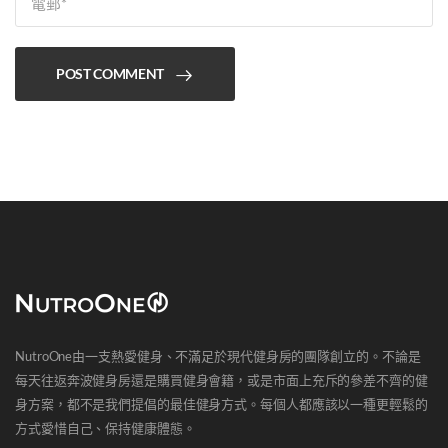
POST COMMENT
NutroOne由一支熱愛健身、不滿足於現代健身房的團隊創立的。不論是
每天往返奔波健身房還是購買健身會籍，或是市面上充斥的參差不齊的健
身方案，都不是我們提倡的最佳健身方式。每個人都應該以一種更輕鬆的
方式愛惜自己、保持健康體態。