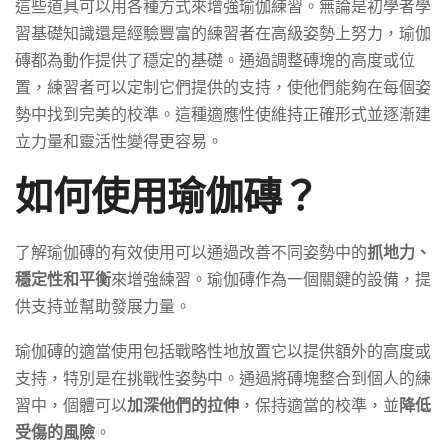
這些道具可以用各種方式來增強瑜伽練習。無論是初學者學
習基礎知識還是經驗豐富的練習者在高級姿勢上努力，瑜伽
磚都為動作提供了穩定的基礎。通過調整磚塊的高度或位
置，練習者可以定制它們提供的支持，使他們能夠在每個姿
勢中找到完美的校準。這種適應性使維持正確形式並逐漸建
立力量和靈活性變得更容易。
如何使用瑜伽磚？
了解瑜伽磚的有效使用可以通過改善不同姿勢中的
抓地力、
穩定性和平衡
來增強練習。瑜伽磚作為一個關鍵的設備，提
供支持並幫助發展力量。
瑜伽磚的適當使用包括戰略性地放置它以提供額外的高度或
支持，特別是在挑戰性姿勢中。通過將磚塊整合到個人的練
習中，個體可以
加深他們的拉伸
，保持適當的校準，並
降低
受傷的風險
。