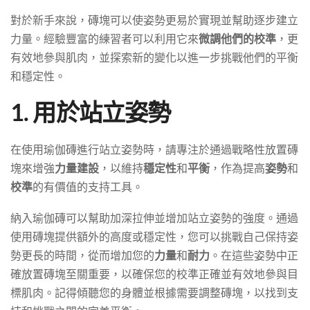
對於新手來說，磚塊可以使姿勢更易於實現並幫助逐步建立
力量。經驗豐富的練習者可以利用它來
微調他們的校準
，更
有效地參與肌肉，並探索新的變化以進一步挑戰他們的平衡
和穩定性。
1. 用於站立姿勢
在使用瑜伽磚進行站立姿勢時，請專注於通過戰略性放置磚
塊來增強
力量建設
，以維持
穩定性
和
平衡
，作為提高
姿勢
和
校準
的有價值的支持工具。
納入瑜伽磚可以幫助加深拉伸並增加站立姿勢的強度。通過
使用磚塊提供額外的高度或穩定性，您可以挑戰自己保持姿
勢更長的時間，從而增加您的
力量
和
耐力
。在這些姿勢中正
確放置磚塊至關重要，以確保您的校準正確並有效地參與目
標肌肉。記得傾聽您的身體並根據需要調整磚塊，以找到支