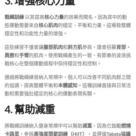
3. 增強核心力量
戰繩訓練
以其提高
核心力量
的效果而聞名，因為其中的動
態運動需要來自
核心肌肉
的穩定、平衡和力量。這導致整體
穩定性和功能性力量的增強。
這些練習不僅會讓
腹部肌肉
和
斜方肌
參與，還會招募
背部、
肩膀
和
手臂
的肌肉。使用戰繩產生的一致、有節奏的波浪挑
戰核心在整個運動過程中保持穩定性和控制。
通過將戰繩練習納入常規中，個人可以改善不同肌肉群之間
的協調，提高整體平衡和
本體感知
。這種訓練直接與日常活
動和需要強壯穩定的核心的運動表現有關。
4. 幫助減重
將戰繩訓練納入健身常規中可以幫助
減重
，因為它鼓勵
燃燒
卡路里
，參與
高強度間歇訓練（HIIT）
，並遵循
Tabata協議