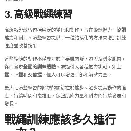
3. 高級戰繩練習
高級戰繩練習包括廣泛的變化和動作，旨在鍛煉握力、
協調
能力
和耐力。這些練習提供了一種結構化的方法來增加訓練
強度並改善技能。
這些複雜的動作不僅專注於主要肌肉群，還涉及穩定肌肉，
從而實現
全面的訓練體驗
。通過引入各種握力挑戰，如
上
握
、
下握
和
交替握
，個人可以增強手部和前臂力量。
最大化這些練習的好處的關鍵在於
進步
。逐步提高動作的強
度、持續時間和複雜度，保證肌肉力量和耐力的持續發展和
增長。
戰繩訓練應該多久進行