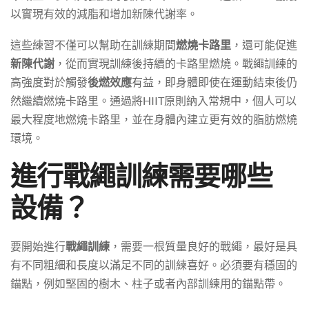
以實現有效的減脂和增加新陳代謝率。
這些練習不僅可以幫助在訓練期間
燃燒卡路里
，還可能促進
新陳代謝
，從而實現訓練後持續的卡路里燃燒。戰繩訓練的
高強度對於觸發
後燃效應
有益，即身體即使在運動結束後仍
然繼續燃燒卡路里。通過將HIIT原則納入常規中，個人可以
最大程度地燃燒卡路里，並在身體內建立更有效的脂肪燃燒
環境。
進行戰繩訓練需要哪些
設備？
要開始進行
戰繩訓練
，需要一根質量良好的戰繩，最好是具
有不同粗細和長度以滿足不同的訓練喜好。必須要有穩固的
錨點，例如堅固的樹木、柱子或者內部訓練用的錨點帶。