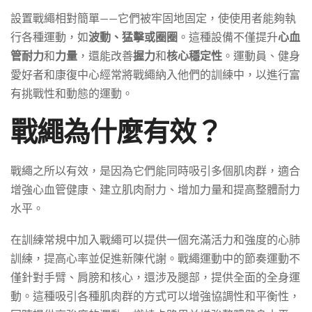
設置戰繩相對簡單——它們被牢固地固定，使使用者能夠執
行各種運動，如
波動、猛擊或圈圈
。這種設備不僅提升
心血
管耐力
和
力量
，還能改善
握力
和
核心穩定性
。運動員、健身
愛好者和康復中心經常將戰繩納入他們的訓練中，以進行富
有挑戰性和動態的運動。
戰繩為什麼有效？
戰繩之所以有效，是因為它們能同時吸引多個肌肉群，適合
增強心血管健康、建立肌肉耐力、增加力量和提高整體耐力
水平。
在訓練常規中加入戰繩可以提供一個充滿活力和強度的心肺
訓練，提高心率並促進新陳代謝。戰繩運動中的節奏運動不
僅針對手臂、肩膀和核心，還涉及腿部，提供全面的全身運
動。這種吸引各種肌肉群的方式可以增強協調性和平衡性，