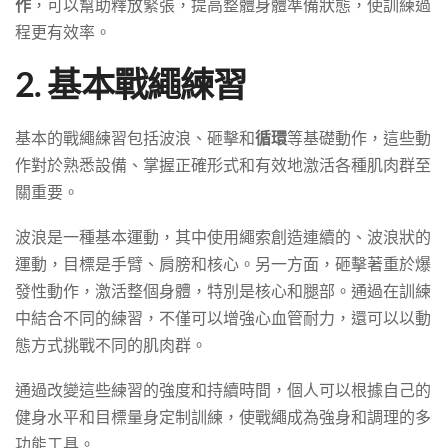
作
，可以幫助釋放緊張，提高整體身體準備狀態，使訓練過
程更有效率。
2. 基本戰繩練習
基本的戰繩練習包括波浪、砸擊和
循環
等基礎動作，這些動
作對於熟悉設備、掌握正確形式和有效地激活各種肌肉群至
關重要。
波浪是一種基本運動，其中使用繩索創造連續的、波浪狀的
運動，目標是手臂、肩膀和核心。另一方面，砸擊著重於爆
發性動作，激活整個身體，特別是核心和腿部。通過在訓練
中結合不同的練習，不僅可以增強心血管耐力，還可以以動
態方式挑戰不同的肌肉群。
通過改變這些練習的強度和持續時間，個人可以根據自己的
健身水平和目標量身定制訓練，使戰繩成為強身和調理的多
功能工具。