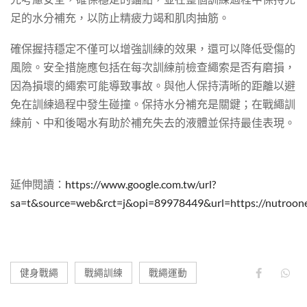
足的水分補充，以防止精疲力竭和肌肉抽筋。
確保握持穩定不僅可以增強訓練的效果，還可以降低受傷的
風險。安全措施應包括在每次訓練前檢查繩索是否有磨損，
因為損壞的繩索可能導致事故。與他人保持清晰的距離以避
免在訓練過程中發生碰撞。保持水分補充是關鍵；在戰繩訓
練前、中和後喝水有助於補充失去的液體並保持最佳表現。
延伸閱讀：
https://www.google.com.tw/url?
sa=t&source=web&rct=j&opi=89978449&url=https:/
健身戰繩
戰繩訓練
戰繩運動