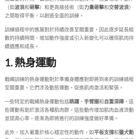
（如
波浪
和
砸擊
）和更高級技術（如
力量砸擊
和
交替波浪
）
之間取得平衡，以創造全面的訓練。
訓練過程中的進展對於持續改善至關重要，因此逐步延長組
數的持續時間、增加動作強度或引入新變化可以確保肌肉持
續適應和成長。
1. 熱身運動
戰繩訓練的熱身運動對於準備身體應對即將到來的訓練過程
至關重要。它們涉及動態運動，促進肌肉激活和緊張。
一些特定的戰繩熱身運動包括
跳躍
、
手臂圈
和
自重深蹲
，這
些運動有助於激活各種肌肉群。這些動作增加肌肉血液流動
並提高心率，逐漸為即將進行的訓練強度做好準備。
此外，加入著重於核心穩定性的動作，如
平板支撐
和
獵犬動