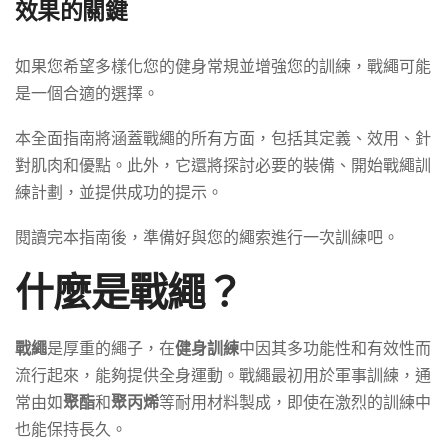
效果的關鍵
如果您希望多樣化您的健身常規並增強您的訓練，戰繩可能
是一個合適的選擇。
本全面指南將涵蓋戰繩的所有方面，包括其定義、效用、針
對肌肉和優點。此外，它還將探討必要的裝備、開始戰繩訓
練計劃，並提供成功的提示。
閱讀完本指南後，準備好與您的繩索進行一次訓練吧。
什麼是戰繩？
戰繩
是厚重的繩子，在
健身訓練
中因其多功能性和有效性而
流行起來，能夠提供全身運動。戰繩最初用於軍事訓練，通
常由如
聚酯
和
聚丙烯
等耐用材料製成，即使在激烈的訓練中
也能保持長久。