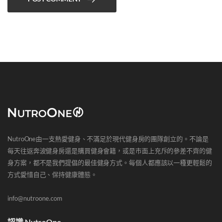
NutroOne由一支熱愛健身、不滿足於現代健身房的團隊創立的。不論是
每天往返奔波健身房還是購買健身會籍，或是市面上充斥的參差不齊的健
身方案，都不是我們提倡的最佳健身方式。每個人都應該以一種更輕鬆的
方式愛惜自己、保持健康體態。
info@nutroone.com
認識 NutroOne