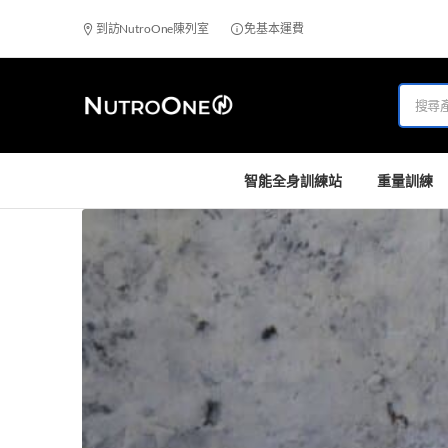
到訪NutroOne陳列室
免基本運費
智能全身訓練站
重量訓練