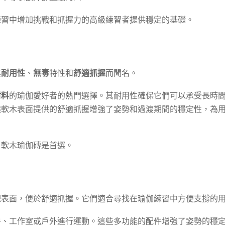
練習中增加挑戰和抓握力的高級練習者提供穩定的基礎。
其
耐用性
、
無毒
特性和
舒適抓握
而聞名。
材料
的瑜伽愛好者的熱門選擇。其耐用性確保它們可以承受長時
然軟木表面提供的舒適抓握增強了姿勢和過渡期間的穩定性，為
，軟木瑜伽磚是首選。
理表面，便於舒適抓握。它們適合尋找在瑜伽練習中方便支撐的
房、工作室或戶外進行運動。這些多功能的配件增強了姿勢的穩