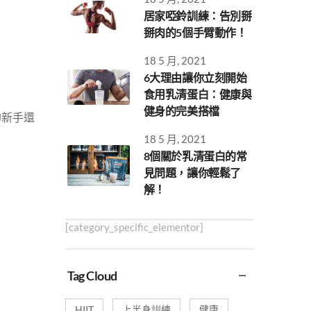
居家啞鈴訓練：告別掰
掰肉的5個手臂動作！
18 5 月, 2021
6大理由讓你立刻開始
食用乳清蛋白：健康與
健身的完美搭檔
的新手還
18 5 月, 2021
8個關於乳清蛋白的常
。
見問題，讓你輕鬆了
解！
[category_specific_elementor]
Tag Cloud
HIIT
上半身訓練
健康