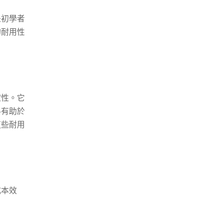
是初學者
的耐用性
定性。它
料有助於
這些耐用
成本效