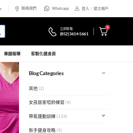
聯絡我們
Whatsapp
登入
/
建立帳戶
0
立即致電:
(852) 3614-5661
專題報導
客製化健身房
Blog Categories
其他
(2)
女孩居家啞鈴練習
(4)
帶氧運動訓練
(134)
新手健身攻略
(9)