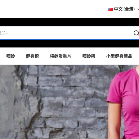
中文 (台灣)
啞鈴
健身椅
槓鈴及重片
啞鈴架
小型健身產品