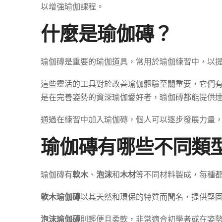
以增強瑜伽課程。
什麼是瑜伽磚？
瑜伽磚是重要的瑜伽道具，常用於瑜伽練習中，以
這些靈活的工具對於改善瑜伽體驗至關重要，它們
是在完善姿勢的資深瑜伽愛好者，瑜伽磚都能提供
通過在練習中加入瑜伽磚，個人可以逐步發展力量
瑜伽磚有哪些不同類
瑜伽磚有
軟木
、
泡沫
和
木材
等不同材料製成，每種
軟木瑜伽磚
以其天然和環保的特質而聞名，提供堅
泡沫瑜伽磚
則輕便且柔軟，非常適合初學者或在姿