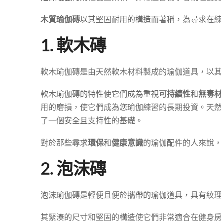
木質瑜伽磚
以其堅固耐用的構造而著稱，為尋求在
1. 軟木磚
軟木瑜伽磚是由天然軟木材料製成的瑜伽道具，以
軟木瑜伽磚的特性使它們成為重視
可持續性
和
無毒
用的磨損，使它們成為您瑜伽練習的長期投資。天
了一個安全且支持性的基礎。
對於那些尋求
環保
和
健康意識
的瑜伽配件的人來說
2. 泡沫磚
泡沫瑜伽磚是輕便且便於攜帶的瑜伽道具，具有紋
其緊湊的尺寸和堅固的構造使它們非常適合在健身