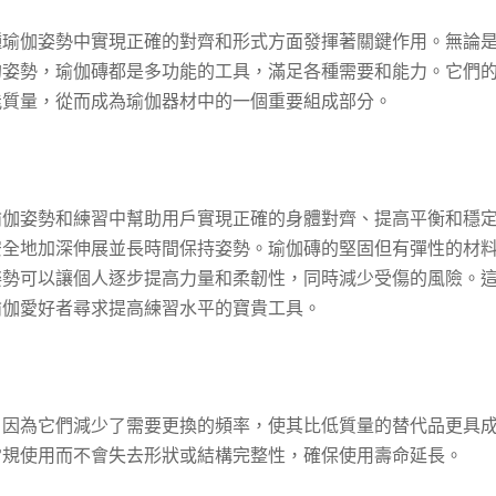
種瑜伽姿勢中實現正確的對齊和形式方面發揮著關鍵作用。無論
的姿勢，瑜伽磚都是多功能的工具，滿足各種需要和能力。它們
能質量，從而成為瑜伽器材中的一個重要組成部分。
瑜伽姿勢和練習中幫助用戶實現正確的身體對齊、提高平衡和穩
安全地加深伸展並長時間保持姿勢。瑜伽磚的堅固但有彈性的材
姿勢可以讓個人逐步提高力量和柔韌性，同時減少受傷的風險。
瑜伽愛好者尋求提高練習水平的寶貴工具。
，因為它們減少了需要更換的頻率，使其比低質量的替代品更具
常規使用而不會失去形狀或結構完整性，確保使用壽命延長。