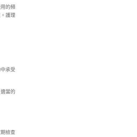
使用的頻
性。護理
動中承受
。適當的
定期檢查