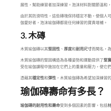
展性，幫助練習者加深練習。泡沫材料對關節溫和
由於其防滑特性，這些磚塊保持穩定不動，使個人
伽愛好者，泡沫瑜伽磚都是任何練習的寶貴增補。
3. 木磚
木質瑜伽磚以其
堅固性
、
厚度
和
耐用尺寸
而聞名，
木質瑜伽磚的堅固構造為各種姿勢和運動提供了
堅
受在瑜伽課程中施加在它們上的重量和壓力，使它
憑藉其
穩定性
和
彈性
，木質瑜伽磚為希望加深練習
瑜伽磚壽命有多長？
瑜伽磚的耐用性和壽命
受到多個因素的影響，包括