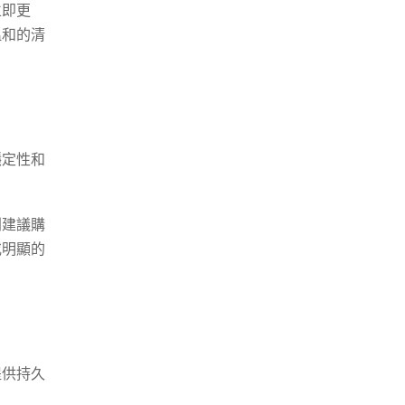
立即更
溫和的清
穩定性和
則建議購
或明顯的
提供持久