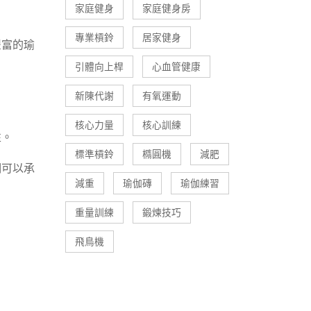
家庭健身
家庭健身房
專業槓鈴
居家健身
豐富的瑜
引體向上桿
心血管健康
新陳代謝
有氧運動
核心力量
核心訓練
性。
標準槓鈴
橢圓機
減肥
們可以承
減重
瑜伽磚
瑜伽練習
重量訓練
鍛煉技巧
飛鳥機