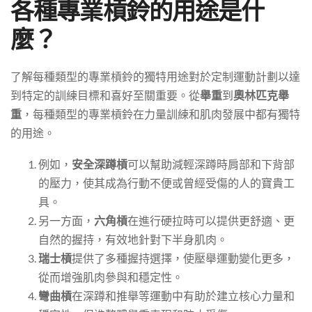
各種專業槓鈴的用途是什
麼？
了解每種類型的專業槓鈴的獨特用途對於定制運動計劃以達
到特定的訓練目標和喜好至關重要。從
舉重
到
奧林匹克舉
重
，每種類型的專業槓鈴在力量訓練和肌肉發展中都有獨特
的用途。
例如，
安全深蹲槓
可以幫助減輕深蹲時肩部和下背部
的壓力，使其成為行動不便或曾經受傷的人的寶貴工
具。
另一方面，
六角槓
在進行硬拉時可以提供更舒適、更
自然的握持，有效地針對下半身肌肉。
瑞士槓
提供了多種握持選擇，使壓舉運動變化更多，
從而增強肌肉參與和穩定性。
彎曲槓
在深蹲和推舉等運動中有助於建立核心力量和