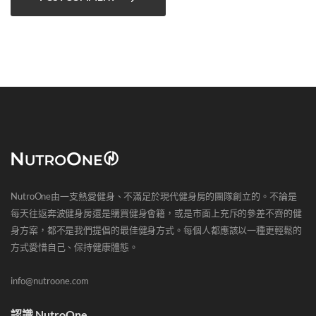
NutroOne由一支熱愛健身、不滿足於現代健身房的團隊創立的。不論是
每天往返奔波健身房還是購買健身會籍，或是市面上充斥的參差不齊的健
身方案，都不是我們提倡的最佳健身方式。每個人都應該以一種更輕鬆的
方式愛惜自己、保持健康體態。
info@nutroone.com
認識 NutroOne