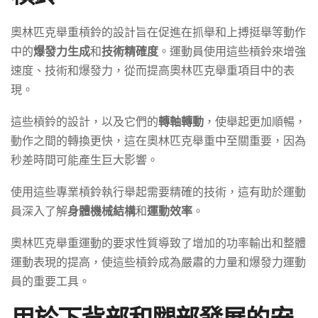
奧林匹克舉重槓鈴的設計旨在促進在抓舉和上搏挺舉等動作
中的
爆發力生成
和
技術精確度
。運動員使用這些槓鈴來增強
速度、技術和爆發力，從而提高奧林匹克舉重項目中的表
現。
這些槓鈴的設計，以及它們的
轉軸轉動
，使舉起更加順暢，
動作之間的轉換更快，這在奧林匹克舉重中至關重要，因為
秒差時間可能產生巨大影響。
使用這些專業槓鈴執行舉起需要精確的技術，這有助於運動
員深入了解
身體機械結構
和
運動效率
。
奧林匹克舉重運動的要求性質導致了增加的功率輸出和整體
運動表現的提高，使這些槓鈴成為嚴肅的力量和爆發力運動
員的重要工具。
用於下背部和腿部發展的安