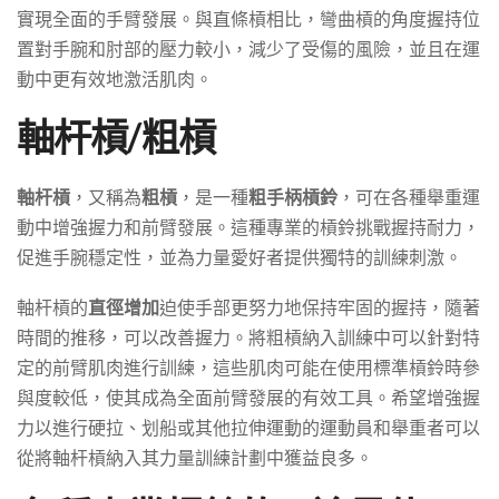
實現全面的手臂發展。與直條槓相比，彎曲槓的角度握持位
置對手腕和肘部的壓力較小，減少了受傷的風險，並且在運
動中更有效地激活肌肉。
軸杆槓/粗槓
軸杆槓
，又稱為
粗槓
，是一種
粗手柄槓鈴
，可在各種舉重運
動中增強握力和前臂發展。這種專業的槓鈴挑戰握持耐力，
促進手腕穩定性，並為力量愛好者提供獨特的訓練刺激。
軸杆槓的
直徑增加
迫使手部更努力地保持牢固的握持，隨著
時間的推移，可以改善握力。將粗槓納入訓練中可以針對特
定的前臂肌肉進行訓練，這些肌肉可能在使用標準槓鈴時參
與度較低，使其成為全面前臂發展的有效工具。希望增強握
力以進行硬拉、划船或其他拉伸運動的運動員和舉重者可以
從將軸杆槓納入其力量訓練計劃中獲益良多。