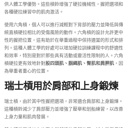
供人體工學優勢。這些槓鈴增強了硬拉機械性，握把選項和
各種硬拉練習中的肌肉激活。
使用六角槓，個人可以進行減輕對下背部的壓力並降低與傳
統直槓硬拉相比的受傷風險的動作。六角槓的設計允許更中
性的握把位置，這有助於在舉重過程中保持適當的形式和排
列。這種人體工學的好處可以增加硬拉訓練課程中的舒適性
和效率，特別是對於那些具有活動或靈活性限制的人。六角
槓硬拉更有效地針對
股四頭肌、腘繩肌、臀肌和肩胛肌
，因
為舉重者重心的位置。
瑞士槓用於肩部和上身鍛煉
瑞士槓，由於其中性握把選項，非常適合肩部和上身鍛煉。
這種槓鈴減少了肩部壓力並增強了壓舉和划船練習，以改善
上身力量和肌肉發展。