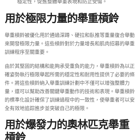
穩定性，促進整體舉重表現和防止受傷。
用於極限力量的舉重槓鈴
舉重槓鈴被優化用於通過深蹲、硬拉和臥推等重量復合舉動
來開發極限力量。這些槓鈴對於力量增長和肌肉招募的舉重
訓練程序至關重要。
由於其堅固的結構和能夠承受重負的能力，舉重槓鈴為以正
確姿勢執行極限舉起所需的穩定性和耐用性提供了必要的條
件。將這些槓鈴納入舉重訓練計劃中不僅可以增強整體力
量，還可以幫助改善關鍵舉重動作的技術和表現。舉重槓鈴
的標準化設計確保了訓練過程中的一致性，使舉重者可以安
全有效地追踪進步並突破自己的極限。
用於爆發力的奧林匹克舉重
槓鈴