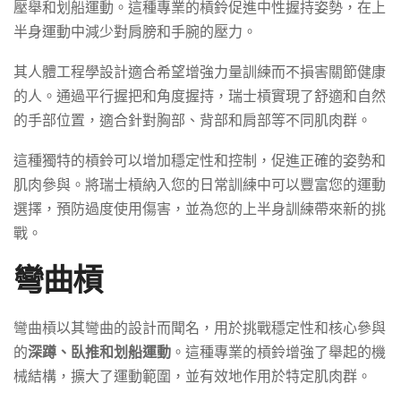
壓舉和划船運動。這種專業的槓鈴促進中性握持姿勢，在上
半身運動中減少對肩膀和手腕的壓力。
其人體工程學設計適合希望增強力量訓練而不損害關節健康
的人。通過平行握把和角度握持，瑞士槓實現了舒適和自然
的手部位置，適合針對胸部、背部和肩部等不同肌肉群。
這種獨特的槓鈴可以增加穩定性和控制，促進正確的姿勢和
肌肉參與。將瑞士槓納入您的日常訓練中可以豐富您的運動
選擇，預防過度使用傷害，並為您的上半身訓練帶來新的挑
戰。
彎曲槓
彎曲槓以其彎曲的設計而聞名，用於挑戰穩定性和核心參與
的
深蹲、臥推和划船運動
。這種專業的槓鈴增強了舉起的機
械結構，擴大了運動範圍，並有效地作用於特定肌肉群。