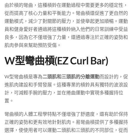
由於槓的彎曲，這種槓鈴在運動過程中需要更多的穩定性，
從而提高了核心力量和平衡能力。彎曲槓還促進了更自然的
運動模式，減少了對關節的壓力，並使舉起更加順暢。運動
員和健身愛好者通過將這種槓鈴納入他們的日常訓練中受益
良多，因為它不僅增強了力量，還通過專注於正確的姿勢和
肌肉參與來幫助預防受傷。
W型彎曲槓(EZ Curl Bar)
W型彎曲槓是專為
二頭肌和三頭肌的分離運動
而設計的，促
進肌肉建設和手臂發展。這種專業的槓鈴具有獨特的波浪設
計，可減輕手腕的壓力，並在捲曲運動中實現多種握持位
置。
彎曲槓的人體工程學特點不僅增強了舒適度，還有助於保持
正確的姿勢和更有效地針對肌肉。易彎曲槓提供了多種握持
選擇，使使用者可以運動二頭肌和三頭肌的不同部位，從而