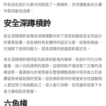
所有這些設計元素共同創造了一個槓鈴，支持運動員在比賽
中取得最佳成績。
安全深蹲槓鈴
安全深蹲槓鈴是專為深蹲運動中的下背部和腿部安全而設計
的專業設備。這些槓鈴具有獨特的設計元素，如墊和彎曲，
可減輕下背部的壓力，提高深蹲的舒適度和穩定性。
安全深蹲槓鈴通常配有較厚和較長的橫桿，有助於均勻分佈
重量，減少向前傾倒的風險。這個特點不僅促進了正確的深
蹲姿勢，還通過允許使用者在整個運動過程中保持直立的身
體姿勢來幫助預防受傷。這些槓鈴提供的增強安全性鼓勵個
人更加努力地挑戰自己，深入進行深蹲，從而最終提高下半
身力量和肌肉發展。
六角槓