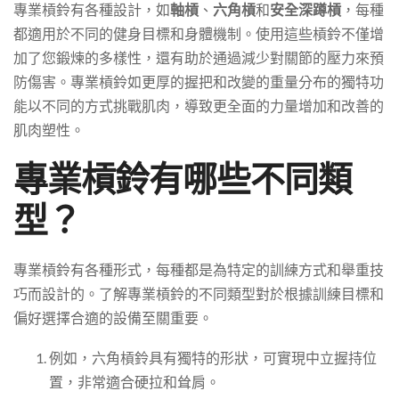
專業槓鈴有各種設計，如
軸槓
、
六角槓
和
安全深蹲槓
，每種
都適用於不同的健身目標和身體機制。使用這些槓鈴不僅增
加了您鍛煉的多樣性，還有助於通過減少對關節的壓力來預
防傷害。專業槓鈴如更厚的握把和改變的重量分布的獨特功
能以不同的方式挑戰肌肉，導致更全面的力量增加和改善的
肌肉塑性。
專業槓鈴有哪些不同類
型？
專業槓鈴有各種形式，每種都是為特定的訓練方式和舉重技
巧而設計的。了解專業槓鈴的不同類型對於根據訓練目標和
偏好選擇合適的設備至關重要。
例如，六角槓鈴具有獨特的形狀，可實現中立握持位
置，非常適合硬拉和耸肩。