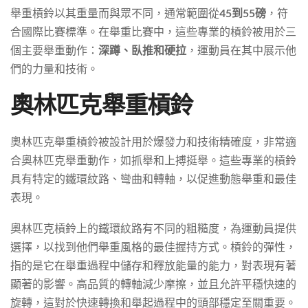
舉重槓鈴以其重量而與眾不同，通常範圍從
45到55磅
，符
合國際比賽標準。在舉重比賽中，這些專業的槓鈴被用於三
個主要舉重動作：
深蹲、臥推和硬拉
，運動員在其中展示他
們的力量和技術。
奧林匹克舉重槓鈴
奧林匹克舉重槓鈴被設計用於爆發力和技術精確度，非常適
合奧林匹克舉重動作，如抓舉和上搏挺舉。這些專業的槓鈴
具有特定的鐵環紋路、彎曲和轉軸，以促進動態舉重和最佳
表現。
奧林匹克槓鈴上的鐵環紋路有不同的粗糙度，為運動員提供
選擇，以找到他們舉重風格的最佳握持方式。槓鈴的彈性，
指的是它在舉重過程中儲存和釋放能量的能力，對表現有著
顯著的影響。高品質的轉軸減少摩擦，並且允許平穩快速的
旋轉，這對於快速轉換和舉起過程中的頭部穩定至關重要。