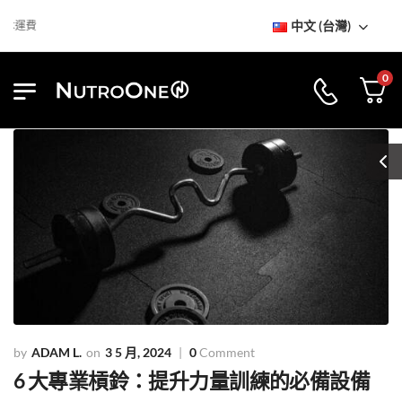
中文 (台灣)
到訪NutroOne陳列室
免基本運費
0
ADAM L.
3 5 月, 2024
0
Comment
6 大專業槓鈴：提升力量訓練的必備設備