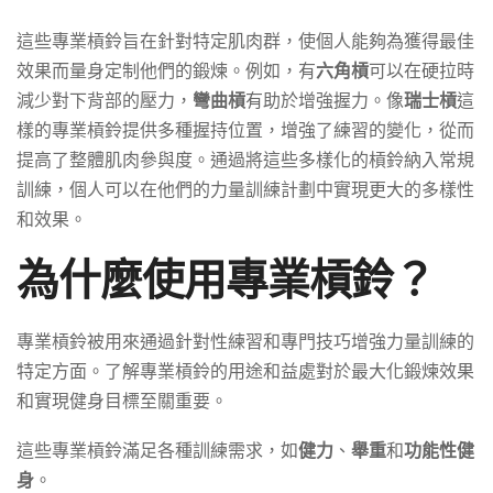
這些專業槓鈴旨在針對特定肌肉群，使個人能夠為獲得最佳
效果而量身定制他們的鍛煉。例如，有
六角槓
可以在硬拉時
減少對下背部的壓力，
彎曲槓
有助於增強握力。像
瑞士槓
這
樣的專業槓鈴提供多種握持位置，增強了練習的變化，從而
提高了整體肌肉參與度。通過將這些多樣化的槓鈴納入常規
訓練，個人可以在他們的力量訓練計劃中實現更大的多樣性
和效果。
為什麼使用專業槓鈴？
專業槓鈴被用來通過針對性練習和專門技巧增強力量訓練的
特定方面。了解專業槓鈴的用途和益處對於最大化鍛煉效果
和實現健身目標至關重要。
這些專業槓鈴滿足各種訓練需求，如
健力
、
舉重
和
功能性健
身
。