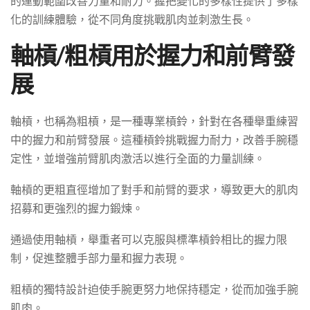
的運動範圍改善力量和耐力。握把變化的多樣性提供了多樣
化的訓練體驗，從不同角度挑戰肌肉並刺激生長。
軸槓/粗槓用於握力和前臂發
展
軸槓，也稱為粗槓，是一種專業槓鈴，針對在各種舉重練習
中的握力和前臂發展。這種槓鈴挑戰握力耐力，改善手腕穩
定性，並增強前臂肌肉激活以進行全面的力量訓練。
軸槓的更粗直徑增加了對手和前臂的要求，導致更大的肌肉
招募和更強烈的握力鍛煉。
通過使用軸槓，舉重者可以克服與標準槓鈴相比的握力限
制，促進整體手部力量和握力表現。
粗槓的獨特設計迫使手腕更努力地保持穩定，從而加強手腕
肌肉。