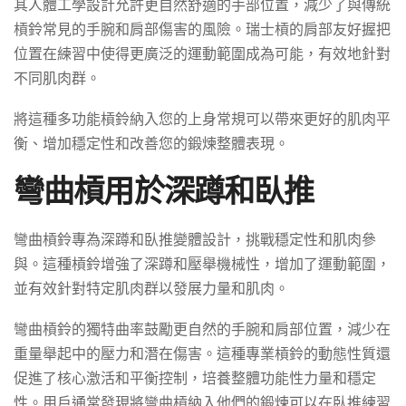
其人體工學設計允許更自然舒適的手部位置，減少了與傳統
槓鈴常見的手腕和肩部傷害的風險。瑞士槓的肩部友好握把
位置在練習中使得更廣泛的運動範圍成為可能，有效地針對
不同肌肉群。
將這種多功能槓鈴納入您的上身常規可以帶來更好的肌肉平
衡、增加穩定性和改善您的鍛煉整體表現。
彎曲槓用於深蹲和臥推
彎曲槓鈴專為深蹲和臥推變體設計，挑戰穩定性和肌肉參
與。這種槓鈴增強了深蹲和壓舉機械性，增加了運動範圍，
並有效針對特定肌肉群以發展力量和肌肉。
彎曲槓鈴的獨特曲率鼓勵更自然的手腕和肩部位置，減少在
重量舉起中的壓力和潛在傷害。這種專業槓鈴的動態性質還
促進了核心激活和平衡控制，培養整體功能性力量和穩定
性。用戶通常發現將彎曲槓納入他們的鍛煉可以在臥推練習