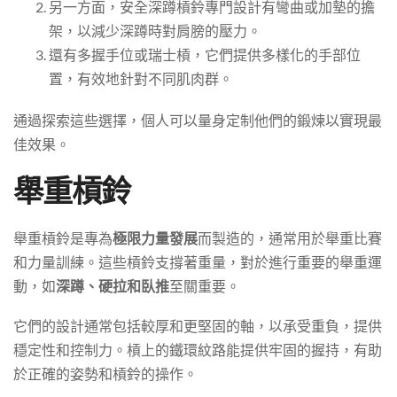
另一方面，安全深蹲槓鈴專門設計有彎曲或加墊的擔
架，以減少深蹲時對肩膀的壓力。
還有多握手位或瑞士槓，它們提供多樣化的手部位
置，有效地針對不同肌肉群。
通過探索這些選擇，個人可以量身定制他們的鍛煉以實現最
佳效果。
舉重槓鈴
舉重槓鈴是專為
極限力量發展
而製造的，通常用於舉重比賽
和力量訓練。這些槓鈴支撐著重量，對於進行重要的舉重運
動，如
深蹲、硬拉和臥推
至關重要。
它們的設計通常包括較厚和更堅固的軸，以承受重負，提供
穩定性和控制力。槓上的鐵環紋路能提供牢固的握持，有助
於正確的姿勢和槓鈴的操作。