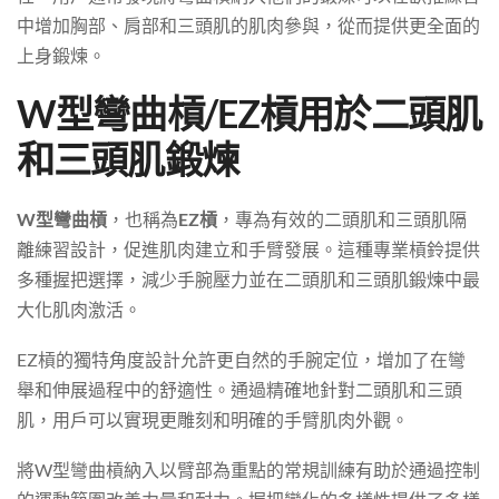
中增加胸部、肩部和三頭肌的肌肉參與，從而提供更全面的
上身鍛煉。
W型彎曲槓/EZ槓用於二頭肌
和三頭肌鍛煉
W型彎曲槓
，也稱為
EZ槓
，專為有效的二頭肌和三頭肌隔
離練習設計，促進肌肉建立和手臂發展。這種專業槓鈴提供
多種握把選擇，減少手腕壓力並在二頭肌和三頭肌鍛煉中最
大化肌肉激活。
EZ槓的獨特角度設計允許更自然的手腕定位，增加了在彎
舉和伸展過程中的舒適性。通過精確地針對二頭肌和三頭
肌，用戶可以實現更雕刻和明確的手臂肌肉外觀。
將W型彎曲槓納入以臂部為重點的常規訓練有助於通過控制