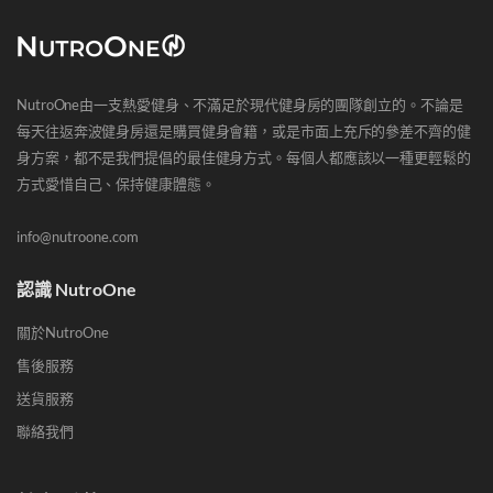
NutroOne由一支熱愛健身、不滿足於現代健身房的團隊創立的。不論是
每天往返奔波健身房還是購買健身會籍，或是市面上充斥的參差不齊的健
身方案，都不是我們提倡的最佳健身方式。每個人都應該以一種更輕鬆的
方式愛惜自己、保持健康體態。
info@nutroone.com
認識 NutroOne
關於NutroOne
售後服務
送貨服務
聯絡我們