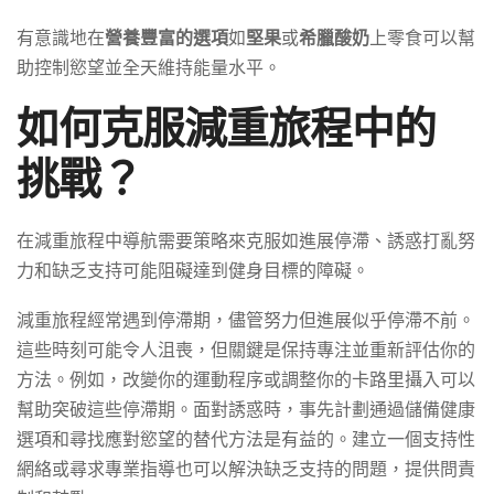
有意識地在
營養豐富的選項
如
堅果
或
希臘酸奶
上零食可以幫
助控制慾望並全天維持能量水平。
如何克服減重旅程中的
挑戰？
在減重旅程中導航需要策略來克服如進展停滯、誘惑打亂努
力和缺乏支持可能阻礙達到健身目標的障礙。
減重旅程經常遇到停滯期，儘管努力但進展似乎停滯不前。
這些時刻可能令人沮喪，但關鍵是保持專注並重新評估你的
方法。例如，改變你的運動程序或調整你的卡路里攝入可以
幫助突破這些停滯期。面對誘惑時，事先計劃通過儲備健康
選項和尋找應對慾望的替代方法是有益的。建立一個支持性
網絡或尋求專業指導也可以解決缺乏支持的問題，提供問責