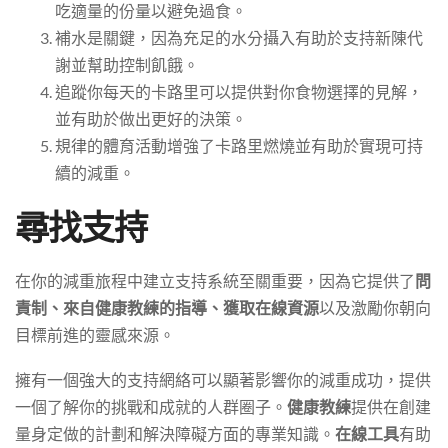
吃適量的份量以避免過食。
補水是關鍵，因為充足的水分攝入有助於支持新陳代
謝並幫助控制飢餓。
追蹤你每天的卡路里可以提供對你食物選擇的見解，
並有助於做出更好的決策。
規律的體育活動增強了卡路里燃燒並有助於實現可持
續的減重。
尋找支持
在你的減重旅程中建立支持系統至關重要，因為它提供了
問
責制、來自健康教練的指導、獲取在線資源
以及激勵你朝向
目標前進的靈感來源。
擁有一個強大的支持網絡可以顯著影響你的減重成功，提供
一個了解你的挑戰和成就的人群圈子。
健康教練
提供在創建
量身定做的計劃和解決障礙方面的專業知識。
在線工具
有助