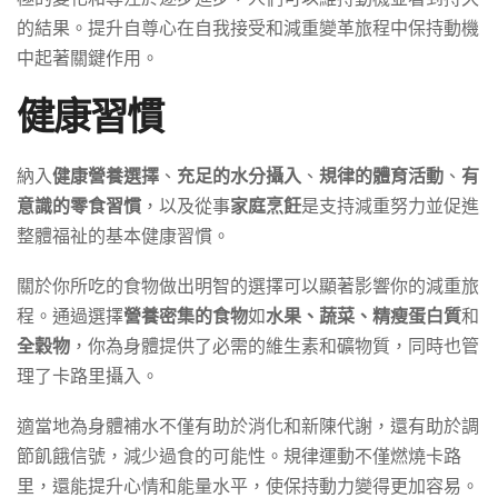
的結果。提升自尊心在自我接受和減重變革旅程中保持動機
中起著關鍵作用。
健康習慣
納入
健康營養選擇
、
充足的水分攝入
、
規律的體育活動
、
有
意識的零食習慣
，以及從事
家庭烹飪
是支持減重努力並促進
整體福祉的基本健康習慣。
關於你所吃的食物做出明智的選擇可以顯著影響你的減重旅
程。通過選擇
營養密集的食物
如
水果、蔬菜、精瘦蛋白質
和
全穀物
，你為身體提供了必需的維生素和礦物質，同時也管
理了卡路里攝入。
適當地為身體補水不僅有助於消化和新陳代謝，還有助於調
節飢餓信號，減少過食的可能性。規律運動不僅燃燒卡路
里，還能提升心情和能量水平，使保持動力變得更加容易。