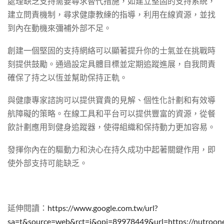
處理缺乏支持需要尋求替代措施，如建立堅固的支持系統，
建立問責機制，尋求健康教練的指導，利用在線資源，並找
到內在動機來彌補外部不足。
創建一個堅固的支持網絡可以顯著提升你的士氣並在挑戰時
刻提供鼓勵。通過設定具體目標並定期追蹤進展，自我問責
確保了持之以恆並幫助保持正軌。
與健康專家諮詢可以提供寶貴的見解、個性化計劃和有效導
航障礙的策略。在線工具和平台可以提供豐富的資源，從餐
飲計劃應用到健身追蹤器，使得組織和保持動力更加容易。
發揮你內在的驅動力和決心在持久成功中起著關鍵作用，即
使外部支持可能缺乏。
延伸閱讀：
https://www.google.com.tw/url?
sa=t&source=web&rct=j&opi=89978449&url=https: