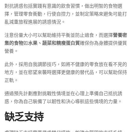
對抗誘惑包括實踐有意識的飲食習慣，做出明智的食物選
擇，管理零食衝動，行使自控力，並制定策略來避免可能打
亂減重旅程進展的誘惑情況。
注意份量大小可以幫助維持平衡並防止過食，而選擇
營養密
集的食物
如
水果、蔬菜和精瘦蛋白質
確保你為身體提供優質
營養。
此外，採用自我調節技巧，如將不健康的零食放在看不見的
地方，並在慾望來襲時選擇更健康的替代品，可以幫助保持
正軌。
通過預先計劃應對挑戰性情境並在心理上準備自己抵抗誘
惑，你為自己裝備了以韌性和決心導航這些情境的力量。
缺乏支持