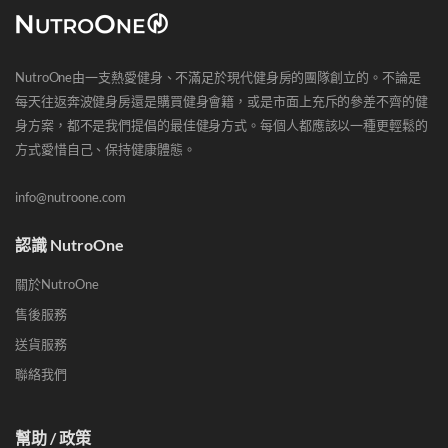
NutroOne由一支熱愛健身、不滿足於現代健身房的團隊創立的。不論是
每天往返奔波健身房還是購買健身會籍，或是市面上充斥的參差不齊的健
身方案，都不是我們提倡的最佳健身方式。每個人都應該以一種更輕鬆的
方式愛惜自己、保持健康體態。
info@nutroone.com
認識 NutroOne
關於NutroOne
售後服務
送貨服務
聯絡我們
幫助 / 政策