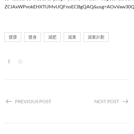
ZCIAxWPvokEHXTUMvUQFnoECBgQAQ&usg=AOvVaw30Q
健康
健身
減肥
減重
減重計劃
PREVIOUS POST
NEXT POST