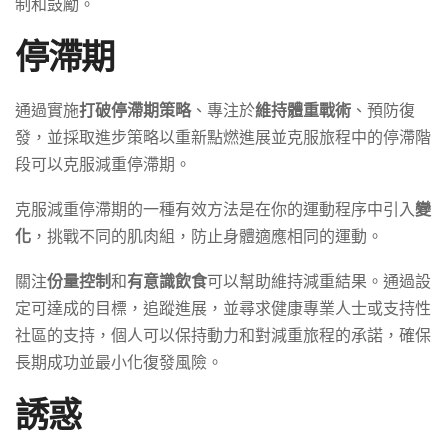
制和鼓勵。
停滯期
通過實施
打破停滯期策略
、專注於
維持體重戰術
、預防復
發，並採取進步策略以重新點燃進展並克服旅程中的停滯階
段可以克服減重停滯期。
克服減重停滯期的一種有效方法是在你的運動程序中引入
變
化
，挑戰不同的肌肉組，防止身體適應相同的運動。
關注
份量控制
和
有意識飲食
可以幫助維持減重結果。通過設
定可達成的目標，追蹤進展，並尋求健康專業人士或支持性
社區的支持，個人可以保持動力和對減重旅程的承諾，確保
長期成功並最小化復發風險。
誘惑