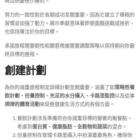
夠沿途慶祝小勝利。
努力的一致性對於長期成功至關重要，因為它建立了積極的
習慣並加強了動力。展示奉獻意味著即使面臨挑戰或挫折，
也保持專注於你的目標。
承諾旅程需要韌性和願意根據需要調整策略以保持朝向你最
終目標的進程。
創建計劃
為你的減重旅程制定詳細計劃至關重要，涵蓋了如
策略性餐
飲計劃、份量控制、充足的水分攝入、卡路里監控
以及從事
規律的體育活動
來促進健康生活方式的各個方面。
餐飲計劃涉及準備符合你減重目標的營養均衡餐點，
考慮到
蛋白質、健康脂肪、全穀物和蔬菜
的混合。
份量控制在管理卡路里攝入中扮演重要角色，確保你