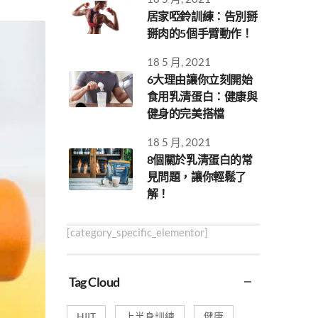
居家啞鈴訓練：告別掰
掰肉的5個手臂動作！
18 5 月, 2021
6大理由讓你立刻開始
食用乳清蛋白：健康與
健身的完美搭檔
18 5 月, 2021
8個關於乳清蛋白的常
見問題，讓你輕鬆了
解！
[category_specific_elementor]
Tag Cloud
HIIT
上半身訓練
健康