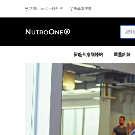
到訪NutroOne陳列室
免基本運費
智能全身訓練站
重量訓練