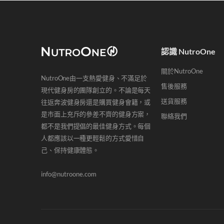
認識 NutroOne
關於NutroOne
NutroOne由一支熱愛健身、不滿足於
售後服務
現代健身房的團隊創立的。不論是每天
送貨服務
往返奔波健身房還是購買健身會籍，或
是市面上充斥的參差不齊的健身方案，
聯絡我們
都不是我們提倡的最佳健身方式。每個
人都應該以一種更輕鬆的方式愛惜自
己、保持健康體態。
info@nutroone.com