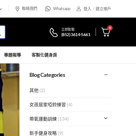
聯絡我們
Whatsapp
登入
/
建立帳戶
0
立即致電:
(852) 3614-5661
專題報導
客製化健身房
Blog Categories
其他
(2)
女孩居家啞鈴練習
(4)
帶氧運動訓練
(134)
新手健身攻略
(9)