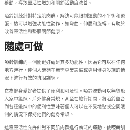
移動，導致靈活性增加和關節活動度改善。
啞鈴訓練針對特定肌肉群，解決可能限制運動的不平衡和緊
張。這可以增強功能性動作，如彎曲、伸展和旋轉，有助於
改善靈活性和整體關節健康。
隨處可做
啞鈴訓練
的一個關鍵好處是其多功能性，因為它可以在任何
地方進行，使個人能夠在無需專業設備或專用健身設施的情
況下進行有效的抗阻訓練。
它為健身愛好者提供了便利和可及性。啞鈴運動可以無縫融
入家中鍛煉、戶外健身常規，甚至在旅行期間。將啞鈴整合
到各種鍛煉中的便利性意味著個人可以在不受地點或空間限
制的情況下保持他們的健身常規。
這種靈活性允許針對不同肌肉群進行廣泛的運動，使
啞鈴訓