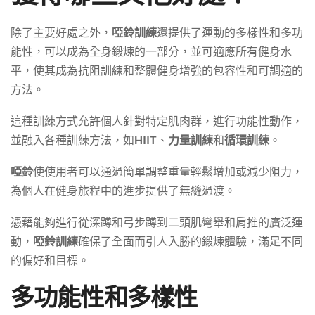
除了主要好處之外，
啞鈴訓練
還提供了運動的多樣性和多功
能性，可以成為全身鍛煉的一部分，並可適應所有健身水
平，使其成為抗阻訓練和整體健身增強的包容性和可調適的
方法。
這種訓練方式允許個人針對特定肌肉群，進行功能性動作，
並融入各種訓練方法，如
HIIT
、
力量訓練
和
循環訓練
。
啞鈴
使使用者可以通過簡單調整重量輕鬆增加或減少阻力，
為個人在健身旅程中的進步提供了無縫過渡。
憑藉能夠進行從深蹲和弓步蹲到二頭肌彎舉和肩推的廣泛運
動，
啞鈴訓練
確保了全面而引人入勝的鍛煉體驗，滿足不同
的偏好和目標。
多功能性和多樣性