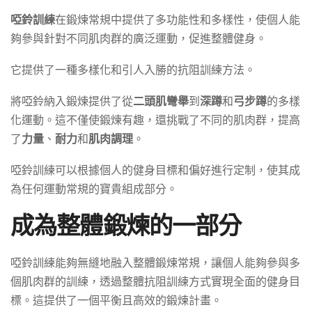
啞鈴訓練
在鍛煉常規中提供了多功能性和多樣性，使個人能
夠參與針對不同肌肉群的廣泛運動，促進整體健身。
它提供了一種多樣化和引人入勝的抗阻訓練方法。
將啞鈴納入鍛煉提供了從
二頭肌彎舉
到
深蹲
和
弓步蹲
的多樣
化運動。這不僅使鍛煉有趣，還挑戰了不同的肌肉群，提高
了
力量
、
耐力
和
肌肉調理
。
啞鈴訓練可以根據個人的健身目標和偏好進行定制，使其成
為任何運動常規的寶貴組成部分。
成為整體鍛煉的一部分
啞鈴訓練能夠無縫地融入整體鍛煉常規，讓個人能夠參與多
個肌肉群的訓練，透過整體抗阻訓練方式實現全面的健身目
標。這提供了一個平衡且高效的鍛煉計畫。