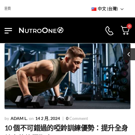
中文 (台灣)
到訪NutroOne陳列室
免基本運費
0
ADAM L.
14 2 月, 2024
0
Comment
10 個不可錯過的啞鈴訓練優勢：提升全身