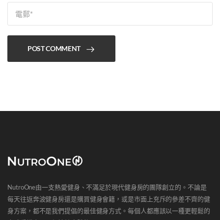
POST COMMENT
NutroOne由一支熱愛健身、不滿足於現代健身房的團隊創立的。不論是
每天往返奔波健身房還是購買健身會籍，或是市面上充斥的參差不齊的健
身方案，都不是我們提倡的最佳健身方式。每個人都應該以一種更輕鬆的