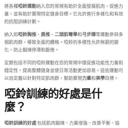
將各種
啞鈴運動
納入您的常規有助於全面發展肌肉，促進力
量，並有助於實現特定健身目標。它允許進行多樣化和有效
的抗阻訓練計劃。
納入如
啞鈴胸推
、
肩推
、
二頭肌彎舉
和
弓步蹲
等運動參與多
個肌肉群，導致全面的體格。啞鈴的多樣性允許無窮的變
化，防止鍛煉停滯和厭倦。
定期包括不同的啞鈴運動在您的常規中還促進功能性力量和
穩定性，提高整體健身並使日常活動更加容易。這些運動可
以自定義以針對特定肌肉群，幫助實現
力量
和
美學
目標。
啞鈴訓練的好處是什
麼？
啞鈴訓練的好處
包括肌肉鍛煉、力量增強、改善平衡、協