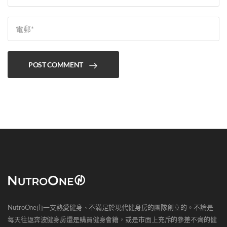
POST COMMENT
NutroOne由一支熱愛健身、不滿足於現代健身房的團隊創立的。不論是
每天往返奔波健身房還是購買健身會籍，或是市面上充斥的參差不齊的健