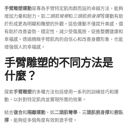
手臂雕塑運動
是專為手臂特定肌肉群而設的卓越方法，能夠
增加力量和耐力。如
二頭肌彎舉
和
三頭肌俯身撑
等運動有助
於形成更為明顯和雕塑的外觀。這些運動不僅提升美感，還
有助於改善姿勢、穩定性，減少受傷風險，促進整體健康和
幸福感。透過精緻手臂肌肉的自信心和改善身體形象，也能
增強個人的幸福感。
手臂雕塑的不同方法是
什麼？
探索
手臂雕塑
的多種方法包括使用一系列的訓練技巧和運
動，以針對特定肌肉並實現所需的效果。
結合
復合
和
隔離運動
，如
二頭肌彎舉
、
三頭肌俯身撑
和
俯臥
撑
，能夠從多個角度有效刺激手臂。