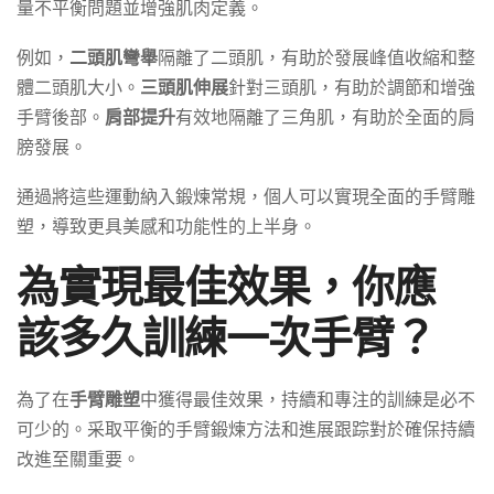
量不平衡問題並增強肌肉定義。
例如，
二頭肌彎舉
隔離了二頭肌，有助於發展峰值收縮和整
體二頭肌大小。
三頭肌伸展
針對三頭肌，有助於調節和增強
手臂後部。
肩部提升
有效地隔離了三角肌，有助於全面的肩
膀發展。
通過將這些運動納入鍛煉常規，個人可以實現全面的手臂雕
塑，導致更具美感和功能性的上半身。
為實現最佳效果，你應
該多久訓練一次手臂？
為了在
手臂雕塑
中獲得最佳效果，持續和專注的訓練是必不
可少的。采取平衡的手臂鍛煉方法和進展跟踪對於確保持續
改進至關重要。