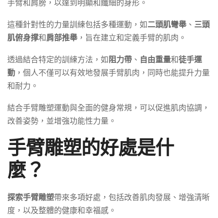
手臂和肩膀，以達到明顯和纖細的身形。
這種針對性的力量訓練包括多種運動，如
二頭肌彎舉
、
三頭
肌俯身撑
和
肩部推舉
，旨在建立和定義手臂的肌肉。
透過結合特定的訓練方法，如
阻力帶
、
自由重量
和
徒手運
動
，個人不僅可以有效地發展手臂肌肉，同時也能提升力量
和耐力。
結合手臂雕塑運動與全面的健身常規，可以促進肌肉協調，
改善姿勢，並增強功能性力量。
手臂雕塑的好處是什
麼？
探索手臂雕塑
帶來多項好處，包括改善肌肉發展、增強清晰
度，以及整體的健康和幸福感。