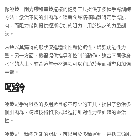
像
啞鈴
、
阻力帶
和
壺鈴
這樣的健身工具提供了多種手臂訓練
方法，激活不同的肌肉群。啞鈴允許精確隔離特定手臂肌
肉，而阻力帶則提供逐漸增加的阻力，用於進步的力量訓
練。
壺鈴以其獨特的形狀促進穩定性和協調性，增強功能性力
量。另一方面，機器提供指導和控制的動作，適合不同健身
水平的人士。結合這些器材選項可以有助於全面雕塑和加強
手臂。
啞鈴
啞鈴
是手臂雕塑的多用途且必不可少的工具，提供了激活多
個肌肉群、精煉技術和形式以進行針對性力量訓練的靈活
性。
啞鈴
是一種多功能的器材，可以用於多種運動，包括二頭肌