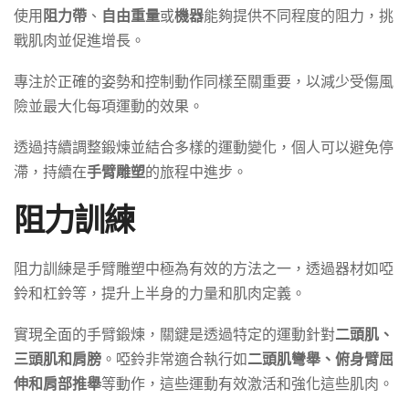
使用
阻力帶
、
自由重量
或
機器
能夠提供不同程度的阻力，挑
戰肌肉並促進增長。
專注於正確的姿勢和控制動作同樣至關重要，以減少受傷風
險並最大化每項運動的效果。
透過持續調整鍛煉並結合多樣的運動變化，個人可以避免停
滯，持續在
手臂雕塑
的旅程中進步。
阻力訓練
阻力訓練是手臂雕塑中極為有效的方法之一，透過器材如啞
鈴和杠鈴等，提升上半身的力量和肌肉定義。
實現全面的手臂鍛煉，關鍵是透過特定的運動針對
二頭肌、
三頭肌和肩膀
。啞鈴非常適合執行如
二頭肌彎舉、俯身臂屈
伸和肩部推舉
等動作，這些運動有效激活和強化這些肌肉。