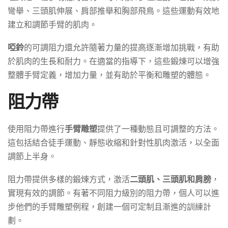
彎舉、三頭肌伸展、肩部推舉和胸部飛鳥。這些運動有效地
建立和調節手臂的肌肉。
啞鈴
的可調阻力還允許隨著力量的提高逐漸增加挑戰，有助
於肌肉的生長和耐力。在適當的指導下，這些鍛煉可以增強
整體手臂定義，增加力量，並有助於平衡和雕塑的體態。
阻力帶
使用阻力帶進行
手臂雕塑
提供了一種動態且可調整的方法。
這包括結合徒手運動、靜態收縮和針對性肌肉激活，以全面
調節上半身。
阻力帶提供多樣的鍛煉方式，激活
二頭肌、三頭肌和肩膀
，
實現有效的調節。有著不同阻力級別的阻力帶，個人可以進
步他們的手臂雕塑例程，創建一個可定制且漸進的訓練計
劃。