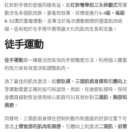
杠鈴對手臂的發展同樣有益，如
杠鈴彎舉和三头碎顱式
等運
動涉及多個肌肉群。要看到效果，目標是進行
3-4組，每組
8-12次
的重複運動，並專注於每次運動期間的適當肌肉收
縮。這有助於在手臂中實現最大化的肌肉生長和定義。
徒手運動
徒手運動
是一種靈活而有效的手臂雕塑方法，利用個人體重
的阻力來有效激活和調整肌肉。
為了最佳的肌肉激活，如
俯臥撑、三頭肌俯身撑和引體向上
等運動需要正確的技巧和姿勢。例如，在做俯臥撑時，保持
身體直線對齊並使用核心肌群可以有效針對
三頭肌、胸部和
肩膀
。
同樣地，三頭肌俯身撑在控制的動作和適當的肘部位置下可
激活
上臂後部的肌肉和肩膀
。引體向上則激活
二頭肌、前臂