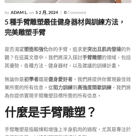
ADAM L.
5 2 月, 2024
0
Comment
5 種手臂雕塑最佳健身器材與訓練方法，
完美雕塑手臂
是否渴望
塑造和強化
你的手臂，追求更
突出且肌肉發達
的外
觀？在這篇文章中，我們將深入探討
手臂雕塑
的領域，包括
其優勢、各種方法、健身器材，以及建議的訓練計畫。
無論你是
初學者
還是
健身愛好者
，我們將提供你實現最佳效
果所需的所有信息。從
阻力訓練
到
高強度間歇訓練
，我們將
為你提供實現手臂雕塑目標所需的所有信息。
什麼是手臂雕塑？
手臂雕塑是指鍛煉和增強上半身肌肉的過程，尤其是專注於