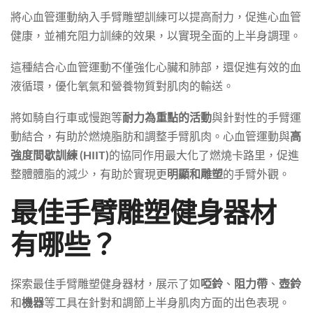
將心血管運動納入手臂雕塑訓練可以提高耐力，促進心血管
健康，並補充阻力訓練的效果，以實現全面的上半身調理。
這種結合心血管運動不僅強化心臟和肺部，還促進有效的血
液循環，優化氧氣和營養物質對肌肉的輸送。
將如騎自行車或慢跑等
耐力為重點的活動
與針對性的手臂運
動結合，有助於燃燒脂肪和調整手臂肌肉。心血管運動與
高
強度間歇訓練 (HIIT)
的協同作用最大化了燃燒卡路里，促進
整體體脂的減少，有助於實現更
明顯和雕塑
的手臂外觀。
最佳手臂雕塑健身器材
有哪些？
探索最佳手臂雕塑健身器材，展示了如
啞鈴
、
阻力帶
、
壺鈴
和
機器
等工具在針對和調節上半身肌肉方面的出色表現。