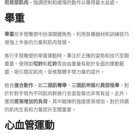
和背部肌肉
，強調控制和緩慢的動作以獲得最大益處。
舉重
舉重
在手臂雕塑中扮演關鍵角色，利用各種器材和訓練技巧
增強上半身的力量和肌肉發展。
進行手臂雕塑的舉重運動時，專注於正確的姿勢和技巧至關
重要。使用如
啞鈴
和
杠鈴
等自由重量有助於全面的運動範
圍，吸引穩定肌肉，促進整體手臂力量的提升。
結合
復合動作
，如
二頭肌彎舉
、
三頭肌伸展
和
肩部推舉
，對
於針對手臂內不同肌肉群進行全面發展也非常有益。此外，
運用
逐漸增加的負荷
，其中鍛煉的強度逐漸增加，對於持續
的肌肉生長和力量提升至關重要。
心血管運動