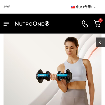
中文 (台灣)
到訪NutroOne陳列室
免基本運
0