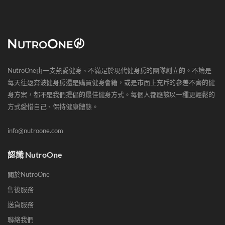
NutroOne由一支熱愛健身、不滿足於現代健身房的團隊創立的。不論是
每天往返奔波健身房還是購買健身會籍，或是市面上充斥的參差不齊的健
身方案，都不是我們提倡的最佳健身方式。每個人都應該以一種更輕鬆的
方式愛惜自己、保持健康體態。
info@nutroone.com
認識 NutroOne
關於NutroOne
售後服務
送貨服務
聯絡我們