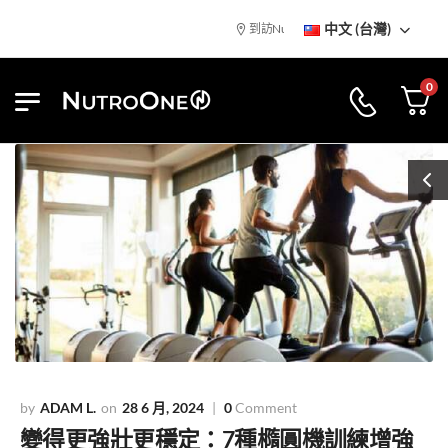
中文 (台灣)
到訪NutroOne陳列室
免基本運費
0
ADAM L.
28 6 月, 2024
0
Comment
變得更強壯更穩定：7種橢圓機訓練增強