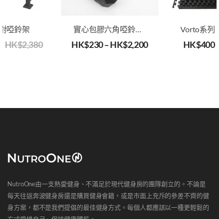
對啞鈴架
實心包膠六角啞鈴（可選2.5-50kg, 一對發售）
0
HK$
2,380
HK$
230
–
HK$
2,200
HK$
400
NutroOne由一支熱愛健身、不滿足於現代健身房的團隊創立的。不論是
每天往返奔波健身房還是購買健身會籍，或是市面上充斥的參差不齊的健
身方案，都不是我們提倡的最佳健身方式。每個人都應該以一種更輕鬆的