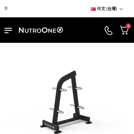
中文 (台灣)
到訪NutroOne陳列室
免基本運
0