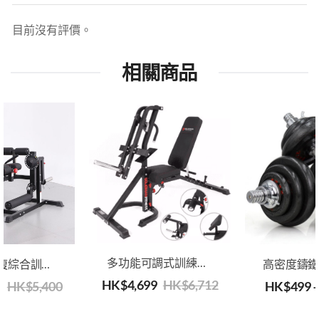
目前沒有評價。
相關商品
多功能可調式訓練凳（附前蹬腿插件）
腿部 & 腰腹綜合訓練器
HK$
4,699
HK$
6,712
0
HK$
5,400
HK$
499