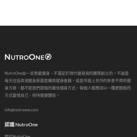
NutroOne由一支熱愛健身、不滿足於現代健身房的團隊創立的。不論是
每天往返奔波健身房還是購買健身會籍，或是市面上充斥的參差不齊的健
身方案，都不是我們提倡的最佳健身方式。每個人都應該以一種更輕鬆的
方式愛惜自己、保持健康體態。
info@nutroone.com
認識 NutroOne
關於NutroOne