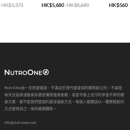
HK$
1,371
HK$
5,680
HK$
8,680
HK$
560
NutroOne由一支熱愛健身、不滿足於現代健身房的團隊創立的。不論是
每天往返奔波健身房還是購買健身會籍，或是市面上充斥的參差不齊的健
身方案，都不是我們提倡的最佳健身方式。每個人都應該以一種更輕鬆的
方式愛惜自己、保持健康體態。
info@nutroone.com