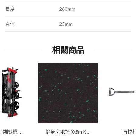
長度
280mm
直俓
25mm
相關商品
史密夫綜合訓練機- 專業版
健身房地墊 (0.5m X 0.5m X 15mm)
直拉