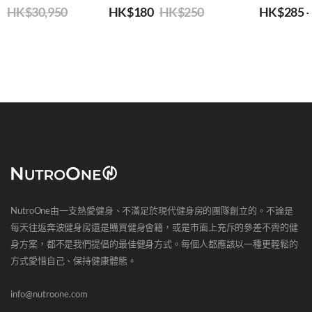
0
HK$
30,950
HK$
180
HK$
250
HK$
285
NutroOne由一支熱愛健身、不滿足於現代健身房的團隊創立的。不論是
每天往返奔波健身房還是購買健身會籍，或是市面上充斥的參差不齊的健
身方案，都不是我們提倡的最佳健身方式。每個人都應該以一種更輕鬆的
方式愛惜自己、保持健康體態。
info@nutroone.com