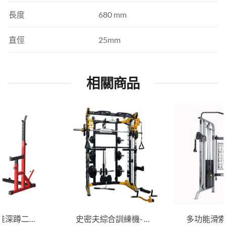
長度
680 mm
直俓
25mm
相關商品
多功能臥推深蹲二合一舉重架
史密夫綜合訓練機- 進階版