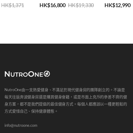
HK$
1,371
HK$
16,800
HK$
19,330
HK$
12,990
NutroOne由一支熱愛健身、不滿足於現代健身房的團隊創立的。不論是
每天往返奔波健身房還是購買健身會籍，或是市面上充斥的參差不齊的健
身方案，都不是我們提倡的最佳健身方式。每個人都應該以一種更輕鬆的
方式愛惜自己、保持健康體態。
info@nutroone.com