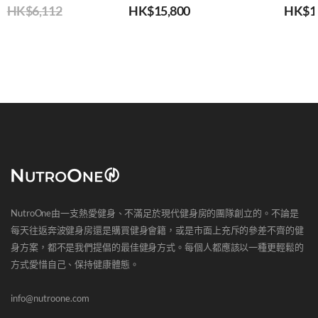
0
HK$
6,112
HK$
15,800
HK$
1
NutroOne由一支熱愛健身、不滿足於現代健身房的團隊創立的。不論是
每天往返奔波健身房還是購買健身會籍，或是市面上充斥的參差不齊的健
身方案，都不是我們提倡的最佳健身方式。每個人都應該以一種更輕鬆的
方式愛惜自己、保持健康體態。
info@nutroone.com