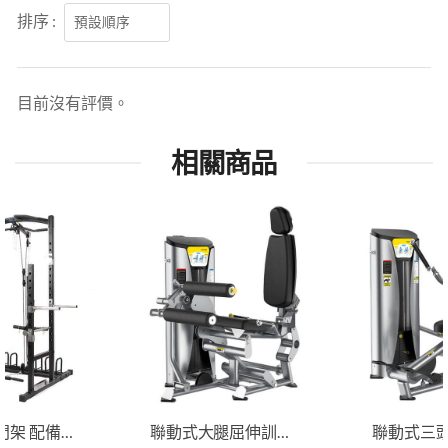
排序 :
目前沒有評價。
相關商品
深蹲機龍門架 配備2合1拉桿
聯動式大腿屈伸訓練器
聯動式三