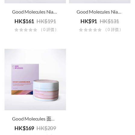
Good Molecules Niacinamide Brightening Toner 煙醯胺爽膚水
Good Molecules Niacinamide Serum 煙醯胺精華
HK$
161
HK$
191
HK$
91
HK$
131
( 0 評價 )
( 0 評價 )
Good Molecules 面部及眼部卸妝霜
HK$
169
HK$
209