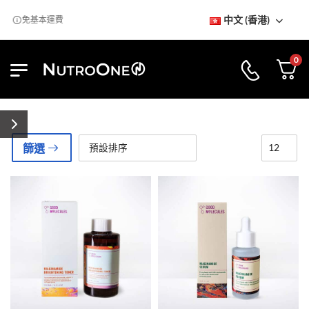
中文 (香港)
免基本運費
0
篩選