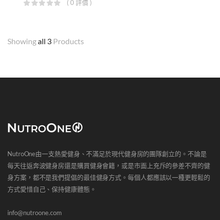
( 0 評價 )
Showing
all 3
Products
NutroOne由一支熱愛健身、不滿足於現代健身房的團隊創立的。不論是
每天往返奔波健身房還是購買健身會籍，或是市面上充斥的參差不齊的健
身方案，都不是我們提倡的最佳健身方式。每個人都應該以一種更輕鬆的
方式愛惜自己、保持健康體態。
info@nutroone.com