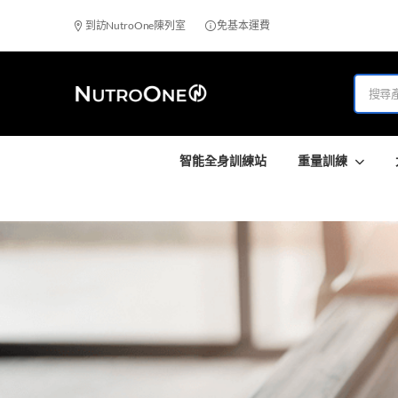
到訪NutroOne陳列室
免基本運費
智能全身訓練站
重量訓練