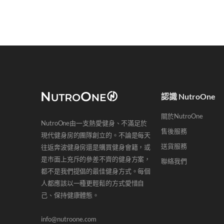
認識 NutroOne
關於NutroOne
NutroOne由一支熱愛健身、不滿足於
售後服務
現代健身房的團隊創立的。不論是每天
送貨服務
往返奔波健身房還是購買健身會籍，或
是市面上充斥的參差不齊的健身方案，
聯絡我們
都不是我們提倡的最佳健身方式。每個
人都應該以一種更輕鬆的方式愛惜自
己、保持健康體態。
info@nutroone.com