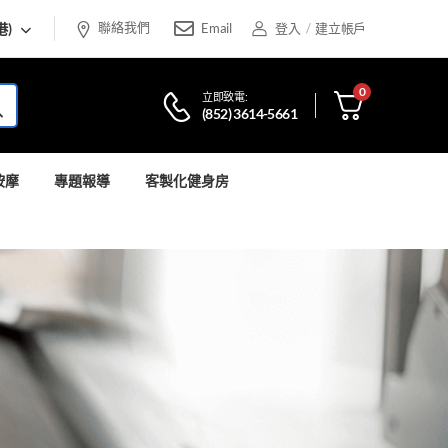
聯絡我們
港)
Email
登入
/
建立帳戶
0
立即致電:
(852) 3614-5661
按摩
專題報導
客製化健身房