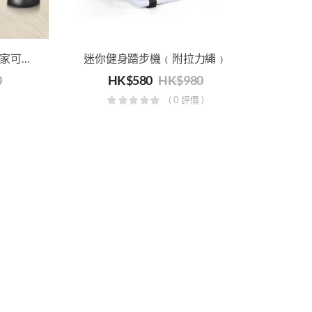
家用手提迷你健身車，老人家可用健身，康復訓練器
迷你健身踏步機﹙附拉力繩﹚
0
HK$
580
HK$
980
( 0 評價 )