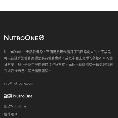
NutroOne由一支熱愛健身、不滿足於現代健身房的團隊創立的。不論是
每天往返奔波健身房還是購買健身會籍，或是市面上充斥的參差不齊的健
身方案，都不是我們提倡的最佳健身方式。每個人都應該以一種更輕鬆的
方式愛惜自己、保持健康體態。
info@nutroone.com
認識 NutroOne
關於NutroOne
售後服務