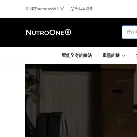
到訪NutroOne陳列室
免基本運費
智能全身訓練站
重量訓練