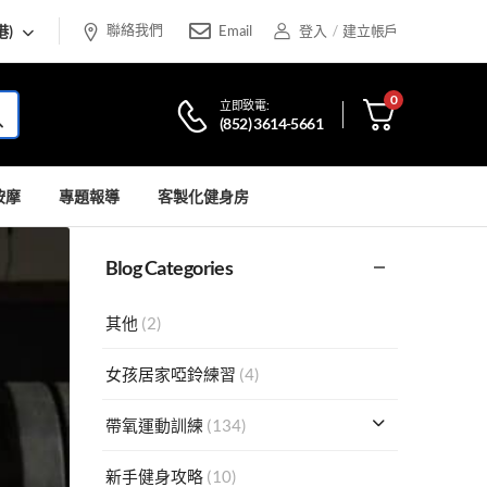
聯絡我們
港)
Email
登入
/
建立帳戶
0
立即致電:
(852) 3614-5661
按摩
專題報導
客製化健身房
Blog Categories
其他
(2)
女孩居家啞鈴練習
(4)
帶氧運動訓練
(134)
新手健身攻略
(10)