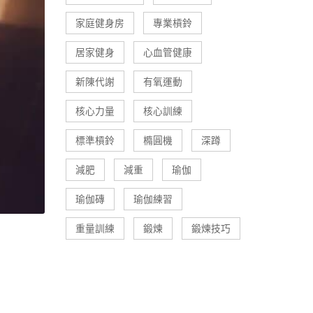
家庭健身房
專業槓鈴
居家健身
心血管健康
新陳代謝
有氧運動
核心力量
核心訓練
標準槓鈴
橢圓機
深蹲
減肥
減重
瑜伽
瑜伽磚
瑜伽練習
重量訓練
鍛煉
鍛煉技巧