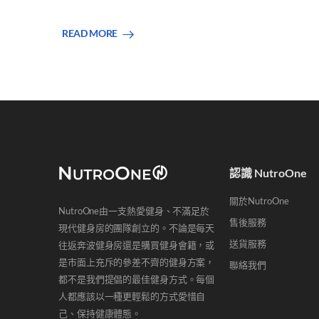
READ MORE
認識 NutroOne
關於NutroOne
NutroOne由一支熱愛健身、不滿足於
售後服務
現代健身房的團隊創立的。不論是每天
送貨服務
往返奔波健身房還是購買健身會籍，或
是市面上充斥的參差不齊的健身方案，
聯絡我們
都不是我們提倡的最佳健身方式。每個
人都應該以一種更輕鬆的方式愛惜自
己、保持健康體態。