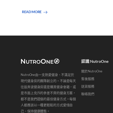
READ MORE
認識 NutroOne
關於NutroOne
NutroOne由一支熱愛健身、不滿足於
售後服務
現代健身房的團隊創立的。不論是每天
送貨服務
往返奔波健身房還是購買健身會籍，或
是市面上充斥的參差不齊的健身方案，
聯絡我們
都不是我們提倡的最佳健身方式。每個
人都應該以一種更輕鬆的方式愛惜自
己、保持健康體態。