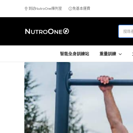
到訪NutroOne陳列室
免基本運費
智能全身訓練站
重量訓練