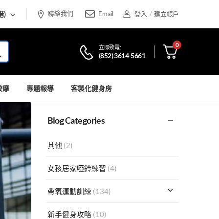
聯絡我們
港)
Email
登入
/
建立帳戶
0
立即致電:
(852) 3614-5661
按摩
專題報導
客製化健身房
Blog Categories
其他
(2)
女孩居家啞鈴練習
(4)
帶氧運動訓練
(134)
新手健身攻略
(10)