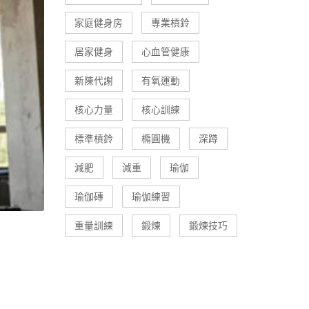
家庭健身房
專業槓鈴
居家健身
心血管健康
新陳代謝
有氧運動
核心力量
核心訓練
標準槓鈴
橢圓機
深蹲
減肥
減重
瑜伽
瑜伽磚
瑜伽練習
重量訓練
鍛煉
鍛煉技巧