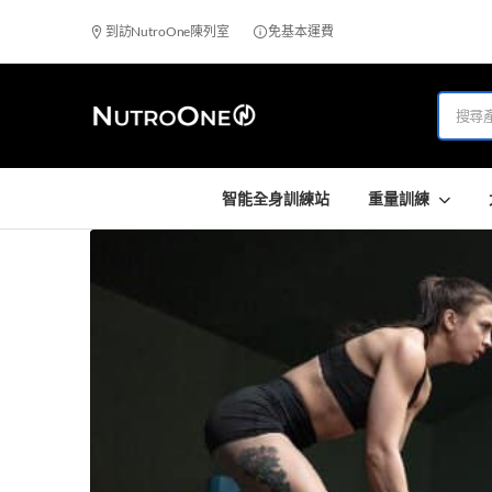
到訪NutroOne陳列室
免基本運費
智能全身訓練站
重量訓練