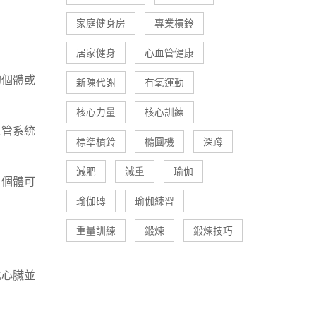
家庭健身房
專業槓鈴
居家健身
心血管健康
的個體或
新陳代謝
有氧運動
核心力量
核心訓練
血管系統
標準槓鈴
橢圓機
深蹲
減肥
減重
瑜伽
，個體可
瑜伽磚
瑜伽練習
重量訓練
鍛煉
鍛煉技巧
化心臟並