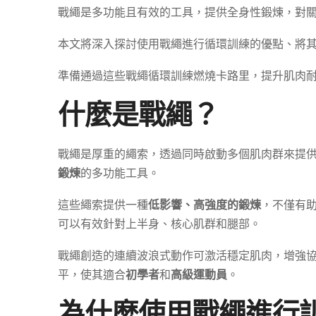
戰繩是多功能且有效的工具，提供全身性鍛煉，對
本文將深入探討使用戰繩進行循環訓練的優點、將
準備通過這些戰繩循環訓練燃燒卡路里，提升肌肉
什麼是戰繩？
戰繩是厚重的繩索，透過同時啟動多個肌肉群來提
鍛煉
的多功能工具。
這些繩索提供一種
低影響、高強度的鍛煉
，不僅有
可以有效針對上半身、核心肌群和腿部。
戰繩創造的連續波浪式動作可激活穩定肌肉，增強
平，使其適合
初學者
和
高級運動員
。
為什麼使用戰繩進行