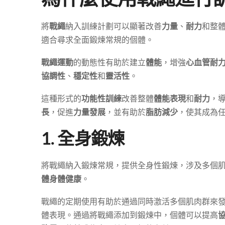
將
戰繩
納入訓練計劃可以顯著改善
力量
、
耐力
和整
適合尋求全面鍛煉常規的個體。
戰繩運動
的動態性有助於建立
體能
，增強
心血管耐
協調性
、
穩定性
和
靈活性
。
這種形式的
功能性訓練
改善整體
體能表現
和
耐力
，
長
，促進
力量發展
，並有助於
脂肪減少
，使其成為
1. 全身鍛煉
將戰繩納入鍛煉常規，提供全身性鍛煉，涉及多個
體身體健康
。
戰繩的定期使用有助於通過同時激活多個肌肉群來
體表現。通過將戰繩添加到鍛煉中，個體可以提高