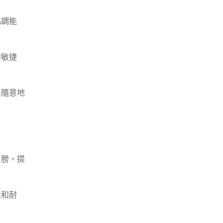
協調能
和敏捷
是隨意地
肩膀，提
性和耐