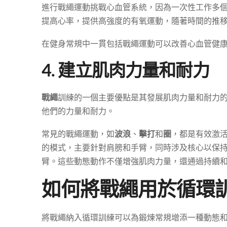
進行戰繩運動挑戰心血管系統，因為一次性工作多
提高心率，提供高強度的有氧運動，隨著時間的推
在健身常規中一貫包括戰繩運動可以改善心血管健
4. 建立肌肉力量和耐力
戰繩
訓練的一個主要優點是其發展肌肉力量和耐力
他們的力量和耐力。
常見的戰繩運動，如
波浪
、
擊打
和
圈
，都是有效激
的模式，主要針對肩膀和手臂，同時涉及核心以保
臂。這些動態動作不僅增強肌肉力量，還通過持續
如何將戰繩用於循環
將戰繩納入循環訓練可以為鍛煉常規增添一種動態