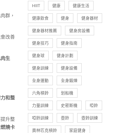
HIIT
健康
健康生活
肌肉群，
健康飲食
健身
健身器材
健身器材推薦
健身房設備
能會改善
健身技巧
健身指南
健身球
健身計劃
肌肉生
健身訓練
健身設備
全身運動
全身鍛煉
六角槓鈴
划船機
耐力和整
力量訓練
史密斯機
啞鈴
啞鈴訓練
壺鈴
壺鈴訓練
而提升整
加
燃燒卡
奧林匹克槓鈴
家庭健身