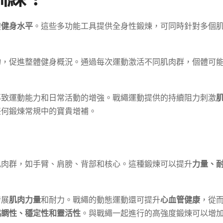
體
健身水平
。這些多功能工具提供全身性鍛煉，可同時針對多個
力
，促進整體健身概況。通過每次運動激活不同肌肉群，個體可
導致運動能力和日常活動的增強。戰繩運動提供的持續阻力刺激
任何鍛煉常規中的寶貴增補。
肌肉群，如手臂、肩膀、背部和核心。這種鍛煉可以提升
力量、
發展
肌肉力量
和耐力。戰繩的動態運動還可提升
心血管健康
，從
協調性、穩定性和靈活性
。與戰繩一起進行的高強度鍛煉可以增