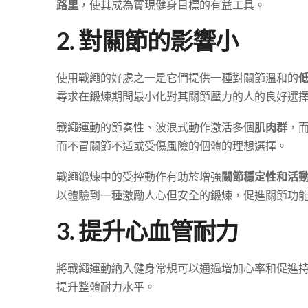
路里
，使其成為實現健身目標的有益工具。
2. 對關節的影響小
使用戰繩的好處之一是它們提供一種對關節溫和的
尋求在鍛煉期間最小化對其關節壓力的人的良好選
戰繩運動的節奏性、波浪式動作激活多個
肌肉群
，
而不冒關節不适或受傷風險的個體的理想選擇。
戰繩鍛煉中的受控動作有助於增強
關節穩定性和活
以體驗到一種激勵人心但安全的鍛煉，促進關節功
3. 提升心血管耐力
將戰繩運動納入健身常規可以通過增加心率和促進
提升整體耐力水平。