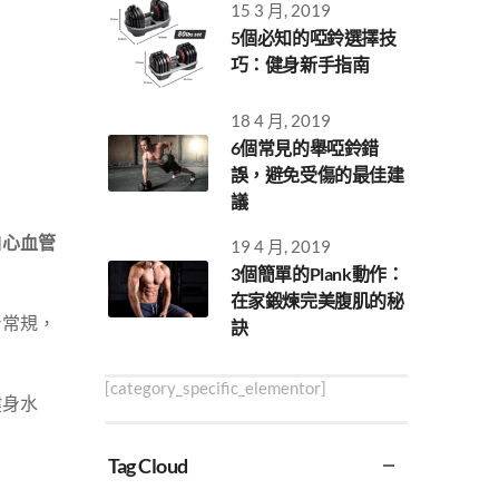
15 3 月, 2019
5個必知的啞鈴選擇技
巧：健身新手指南
18 4 月, 2019
6個常見的舉啞鈴錯
誤，避免受傷的最佳建
議
和
心血管
19 4 月, 2019
3個簡單的Plank動作：
在家鍛煉完美腹肌的秘
身常規，
訣
[category_specific_elementor]
健身水
Tag Cloud