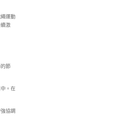
戰繩運動
持續激
節的節
其中。在
增強協調