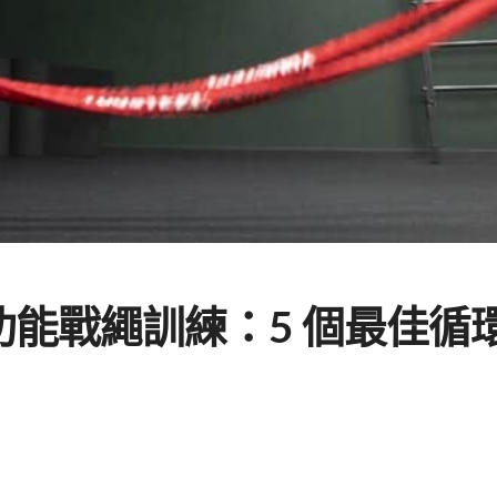
能戰繩訓練：5 個最佳循