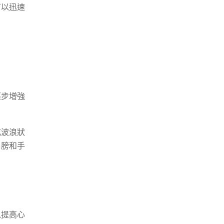
可以迅速
逐步增強
成波浪狀
肩膀和手
以提高心