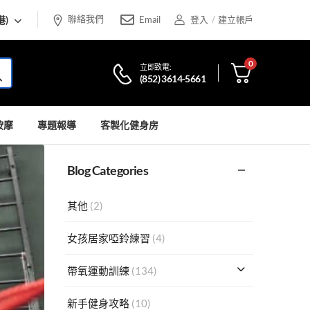
聯絡我們
港)
Email
登入
/
建立帳戶
0
立即致電:
(852) 3614-5661
按摩
專題報導
客製化健身房
Blog Categories
其他
(2)
女孩居家啞鈴練習
(4)
帶氧運動訓練
(134)
新手健身攻略
(10)