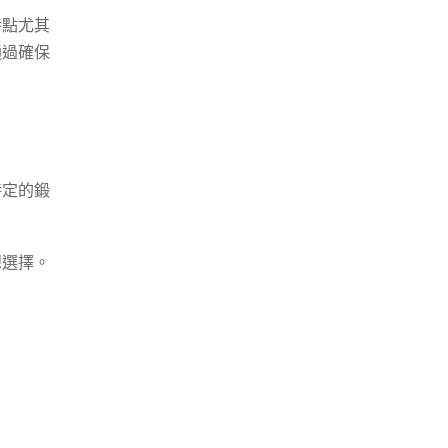
特點尤其
通過確保
特定的鍛
想選擇。