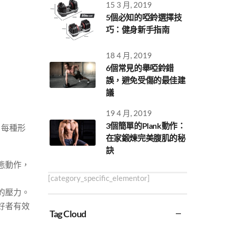
15 3 月, 2019
5個必知的啞鈴選擇技
巧：健身新手指南
18 4 月, 2019
6個常見的舉啞鈴錯
誤，避免受傷的最佳建
議
19 4 月, 2019
3個簡單的Plank動作：
，每種形
在家鍛煉完美腹肌的秘
訣
態動作，
[category_specific_elementor]
的壓力。
好者有效
Tag Cloud