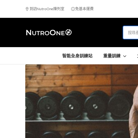
到訪NutroOne陳列室
免基本運費
智能全身訓練站
重量訓練