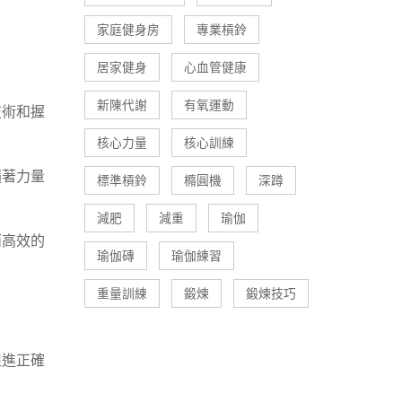
家庭健身房
專業槓鈴
居家健身
心血管健康
新陳代謝
有氧運動
技術和握
核心力量
核心訓練
隨著力量
標準槓鈴
橢圓機
深蹲
。
減肥
減重
瑜伽
而高效的
瑜伽磚
瑜伽練習
重量訓練
鍛煉
鍛煉技巧
促進正確