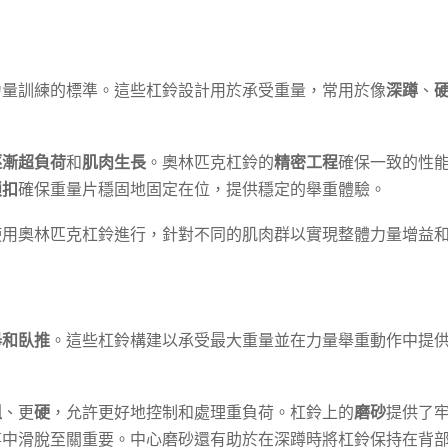
力量訓練的標準。這些杠鈴設計用於承受重量，常用於像
深蹲
、
逐漸超負荷
和
肌肉生長
。奧林匹克杠鈴的
精密工程
確保一致的性
鎖扣
確保重量片穩固地固定在位，提供穩定的舉重體驗。
使用奧林匹克杠鈴進行，針對不同的肌肉群以實現整體力量增益
舉和臥推
。這些杠鈴構建以承受最大重量並在力量舉重動作中提
粗
、更
硬
，允許更好地控制和處理重負荷。杠鈴上的
磨砂
提供了
事中滑脫至關重要。中心磨砂還有助於在深蹲時將杠鈴保持在背