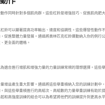
動作
些動作同時針對多個肌肉群。這些杠鈴是增強技巧、促進肌肉肥
克杠鈴可以顯著提高功率輸出、速度和協調性。這些爆發性動作
肉，促進整體力量發展。通過將奧林匹克杠鈴運動納入你的例行
大、更全面的體格。
成為適合進行增肌和增強力量的力量訓練常規的理想選擇。這些
力量增益產生重大影響。通過將這些舉重槓納入您的訓練計劃中
加。與這些舉重槓進行的高組次、高組數的力量舉重訓練有助於
舉起和高強度訓練的結合可以為希望將他們的訓練提升到更高水