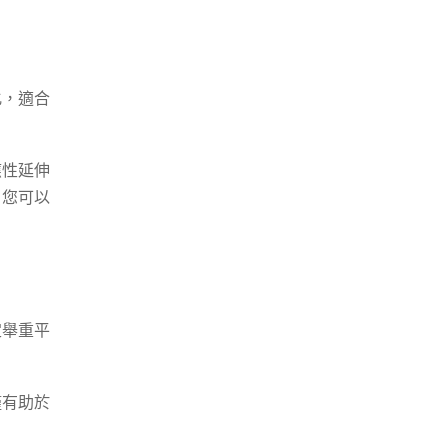
化，適合
應性延伸
，您可以
定舉重平
僅有助於