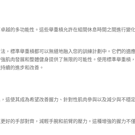
有卓越的多功能性。這些舉重槓允許在組間休息時間之間進行變
方法，標準舉重槓都可以無縫地融入您的訓練計劃中。它們的適
增強肌肉發展和整體健身提供了無限的可能性。使用標準舉重槓
現持續的進步和改善。
名，這使其成為希望改善握力、針對性肌肉參與以及減少與不穩
進更好的手部對齊，減輕手腕和前臂的壓力。這種增強的握力不