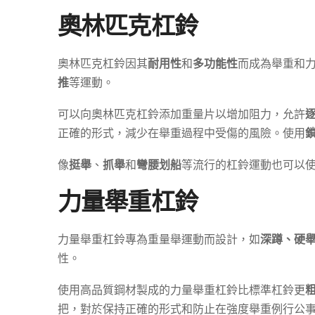
奧林匹克杠鈴
奧林匹克杠鈴因其
耐用性
和
多功能性
而成為舉重和
推
等運動。
可以向奧林匹克杠鈴添加重量片以增加阻力，允許
正確的形式，減少在舉重過程中受傷的風險。使用
像
挺舉
、
抓舉
和
彎腰划船
等流行的杠鈴運動也可以
力量舉重杠鈴
力量舉重杠鈴專為重量舉運動而設計，如
深蹲、硬
性。
使用高品質鋼材製成的力量舉重杠鈴比標準杠鈴更
把，對於保持正確的形式和防止在強度舉重例行公