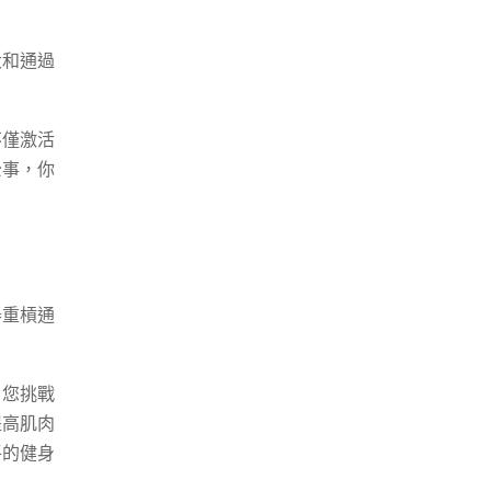
大和通過
不僅激活
公事，你
舉重槓通
，您挑戰
提高肌肉
平的健身