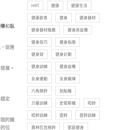
HIIT
健康
健康生活
健康飲食
健身
健身器材
硬舉
和
臥
健身器材推薦
健身房設備
健身技巧
健身指南
能，促進
健身球
健身計劃
健身訓練
健身設備
和發展。
全身運動
全身鍛煉
六角槓鈴
划船機
供穩定
力量訓練
史密斯機
啞鈴
啞鈴訓練
壺鈴
壺鈴訓練
牢固的握
部的位
奧林匹克槓鈴
家庭健身