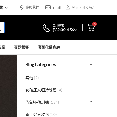
聯絡我們
港)
Email
登入
/
建立帳戶
0
立即致電:
(852) 3614-5661
按摩
專題報導
客製化健身房
Blog Categories
其他
(2)
女孩居家啞鈴練習
(4)
帶氧運動訓練
(134)
新手健身攻略
(10)