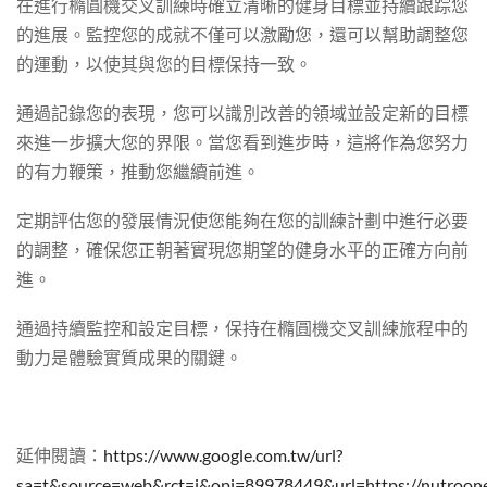
在進行橢圓機交叉訓練時確立清晰的健身目標並持續跟踪您
的進展。監控您的成就不僅可以激勵您，還可以幫助調整您
的運動，以使其與您的目標保持一致。
通過記錄您的表現，您可以識別改善的領域並設定新的目標
來進一步擴大您的界限。當您看到進步時，這將作為您努力
的有力鞭策，推動您繼續前進。
定期評估您的發展情況使您能夠在您的訓練計劃中進行必要
的調整，確保您正朝著實現您期望的健身水平的正確方向前
進。
通過持續監控和設定目標，保持在橢圓機交叉訓練旅程中的
動力是體驗實質成果的關鍵。
延伸閱讀：
https://www.google.com.tw/url?
sa=t&source=web&rct=j&opi=89978449&url=https: