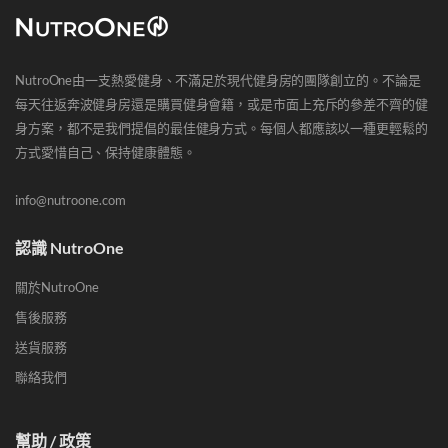
NutroOne由一支熱愛健身、不滿足於現代健身房的團隊創立的。不論是
每天往返奔波健身房還是購買健身會籍，或是市面上充斥的參差不齊的健
身方案，都不是我們提倡的最佳健身方式。每個人都應該以一種更輕鬆的
方式愛惜自己、保持健康體態。
info@nutroone.com
認識 NutroOne
關於NutroOne
售後服務
送貨服務
聯絡我們
幫助 / 政策