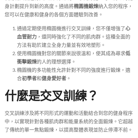
身計劃提升到新的高度。通過將
橢圓機鍛煉
納入您的程序，
您可以在健康和健身的各個方面體驗到改善。
通過定期使用橢圓機進行交叉訓練，您不僅增強了
心
血管耐力
，還同時強化了不同的肌肉群。這種全面的
方法有助於建立全身力量並有效地塑形。
使用橢圓機對您的關節來說很溫和，使其成為尋求
低
衝擊鍛煉
的人的理想選擇。
橢圓機的多功能性允許針對不同的強度進行鍛煉，適
合
初學者
和
健身愛好者
。
什麼是交叉訓練？
交叉訓練涉及將不同形式的運動和活動結合到您的健身程序
中，以實現針對各種肌肉群和能量系統的全面鍛煉。它超越
了傳統的單一焦點鍛煉，以提高整體表現並防止停滯不前。