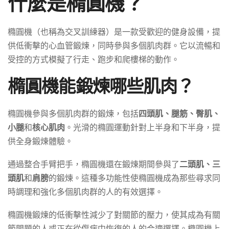
什麼是橢圓機？
橢圓機（也稱為交叉訓練器）是一款受歡迎的健身設備，提
供低衝擊的心血管鍛煉，同時參與多個肌肉群。它以流暢和
受控的方式模擬了行走、跑步和爬樓梯的動作。
橢圓機能鍛煉哪些肌肉？
橢圓機參與多個肌肉群的鍛煉，包括
四頭肌、腿筋、臀肌、
小腿
和
核心肌肉
。光滑的橢圓運動針對上半身和下半身，提
供全身鍛煉體驗。
通過整合手臂把手，橢圓機還在鍛煉期間參與了
二頭肌、三
頭肌
和
肩膀
的鍛煉。這種多功能性使橢圓機成為那些尋求同
時調理和強化多個肌肉群的人的有效選擇。
橢圓機鍛煉的低衝擊性減少了對關節的壓力，使其成為有關
節問題的人或正在從傷病中恢復的人的合適選擇。橢圓機上