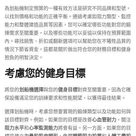
為划船機制定預算的一種有效方法是研究不同品牌和型號，
以找到價格和功能的正確平衡。通過考慮如阻力類型、監控
能力和整體建造品質等因素，您可以確定哪些功能對您的鍛
煉需求至關重要，以及哪些功能可以妥協以保持在預算範圍
內。尋找銷售、折扣或翻新選項可以幫助您在不犧牲品質的
情況下節省資金。這都是關於做出符合您的財務目標和健身
抱負的明智決定。
考慮您的健身目標
將您的
划船機選擇
與您的
健身目標
對齊至關重要，因為它確
保設備滿足您的訓練要求和性能期望，以獲得最佳結果。
選擇划船機時，考慮您想要實現的鍛煉類型以及功能如何與
該目標對齊。例如，如果您的目標是改善
心血管耐力
，關注
阻力水平
和
心率監測能力
將會有益。另一方面，如果您的目
標是建立
力量和肌肉塑形
，像
可調節阻力設置
和
人體工學設