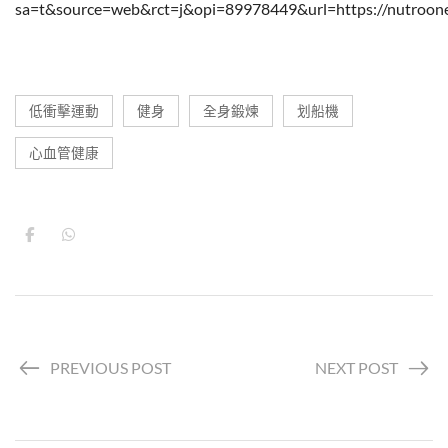
sa=t&source=web&rct=j&opi=89978449&url=https://
低衝擊運動
健身
全身鍛煉
划船機
心血管健康
PREVIOUS POST
NEXT POST