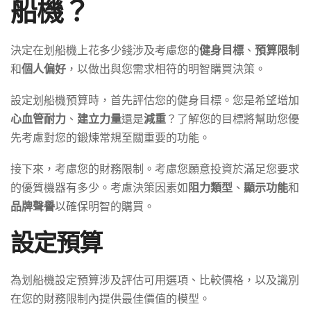
船機？
決定在划船機上花多少錢涉及考慮您的
健身目標
、
預算限制
和
個人偏好
，以做出與您需求相符的明智購買決策。
設定划船機預算時，首先評估您的健身目標。您是希望增加
心血管耐力
、
建立力量
還是
減重
？了解您的目標將幫助您優
先考慮對您的鍛煉常規至關重要的功能。
接下來，考慮您的財務限制。考慮您願意投資於滿足您要求
的優質機器有多少。考慮決策因素如
阻力類型
、
顯示功能
和
品牌聲譽
以確保明智的購買。
設定預算
為划船機設定預算涉及評估可用選項、比較價格，以及識別
在您的財務限制內提供最佳價值的模型。