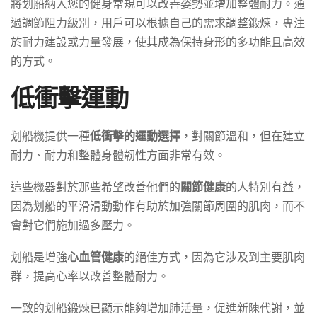
將划船納入您的健身常規可以改善姿勢並增加整體耐力。通
過調節阻力級別，用戶可以根據自己的需求調整鍛煉，專注
於耐力建設或力量發展，使其成為保持身形的多功能且高效
的方式。
低衝擊運動
划船機提供一種
低衝擊的運動選擇
，對關節溫和，但在建立
耐力、耐力和整體身體韌性方面非常有效。
這些機器對於那些希望改善他們的
關節健康
的人特別有益，
因為划船的平滑滑動動作有助於加強關節周圍的肌肉，而不
會對它們施加過多壓力。
划船是增強
心血管健康
的絕佳方式，因為它涉及到主要肌肉
群，提高心率以改善整體耐力。
一致的划船鍛煉已顯示能夠增加肺活量，促進新陳代謝，並