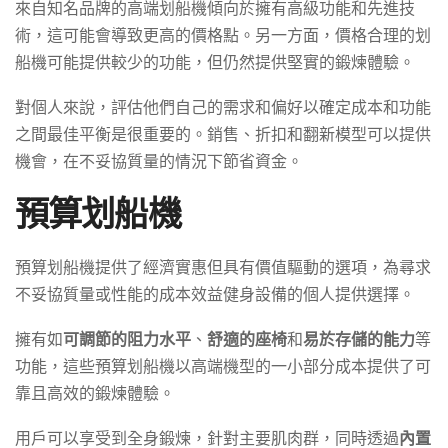
來自知名品牌的高端划船機傾向於擁有高級功能和先進技
術，這可能會導致更高的價格點。另一方面，價格合理的划
船機可能提供較少的功能，但仍然提供堅實的鍛煉體驗。
對個人來說，評估他們自己的需求和偏好以確定成本和功能
之間最佳平衡是很重要的。銷售、折扣和翻新模型可以提供
機會，在不妥協質量的情況下節省資金。
預算划船機
預算划船機提供了經濟實惠但具有價值驅動的選項，為尋求
不妥協質量或性能的成本效益健身設備的個人提供選擇。
擁有如
可調節的阻力水平
、
舒適的座椅
和
易於存儲的能力
等
功能，這些預算划船機以高端機型的一小部分成本提供了可
靠且高效的鍛煉體驗。
用戶可以享受到全身鍛煉，針對主要肌肉群，同時透過
內置