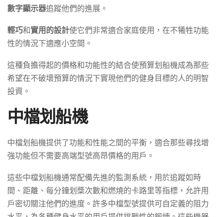
數字顯示器
追蹤他們的進展。
輕巧
和
實用的設計
使它們非常適合家庭使用，在不犧牲功能
性的情況下適應小空間。
這種負擔得起的價格和功能性的結合使預算划船機成為那些
希望在不破壞預算的情況下實現他們的健身目標的人的明智
投資。
中檔划船機
中檔划船機提供了功能和性能之間的平衡，適合那些尋找增
強功能但不需要高端型號高昂價格的用戶。
這些中檔划船機通常配備先進的監測系統，用於追蹤如時
間、距離、每分鐘划槳次數和燃燒的卡路里等指標，允許用
戶密切關注他們的進度。許多中檔型號提供可自定義的阻力
水平，為各種健身水平的用戶提供挑戰性的鍛煉。這些機器