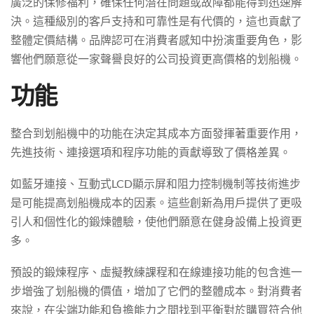
廣泛的保修福利，確保任何潛在問題或故障都能得到迅速解
決。這種級別的客戶支持和可靠性是有代價的，這也貢獻了
整體定價結構。品牌認可在消費者感知中扮演重要角色，影
響他們願意從一家聲譽良好的公司投資更高價格的划船機。
功能
整合到划船機中的功能在決定其成本方面發揮著重要作用，
先進技術、連接選項和程序功能的貢獻導致了價格差異。
如藍牙連接、互動式LCD顯示屏和阻力控制機制等技術進步
是可能提高划船機成本的因素。這些創新為用戶提供了更吸
引人和個性化的鍛煉體驗，使他們願意在健身設備上投資更
多。
預設的鍛煉程序、虛擬教練課程和在線連接功能的包含進一
步增強了划船機的價值，增加了它們的整體成本。對消費者
來說，在尖端功能和負擔能力之間找到平衡對於購買符合他