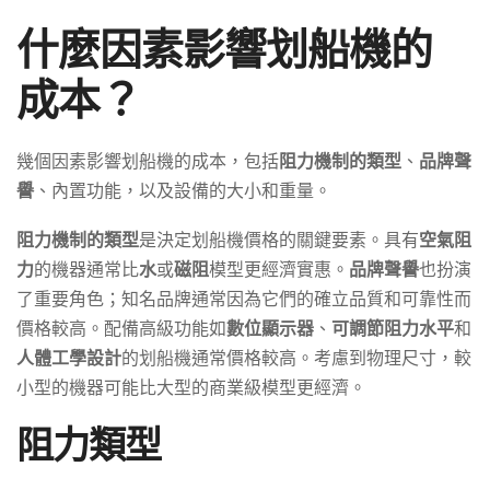
什麼因素影響划船機的
成本？
幾個因素影響划船機的成本，包括
阻力機制的類型
、
品牌聲
譽
、內置功能，以及設備的大小和重量。
阻力機制的類型
是決定划船機價格的關鍵要素。具有
空氣阻
力
的機器通常比
水
或
磁阻
模型更經濟實惠。
品牌聲譽
也扮演
了重要角色；知名品牌通常因為它們的確立品質和可靠性而
價格較高。配備高級功能如
數位顯示器
、
可調節阻力水平
和
人體工學設計
的划船機通常價格較高。考慮到物理尺寸，較
小型的機器可能比大型的商業級模型更經濟。
阻力類型