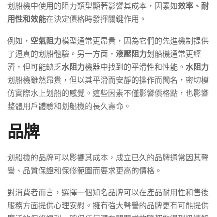
划船機中使用的阻力類型顯著影響其成本，因素如
效率、耐
用性和效能
在決定價格時發揮關鍵作用。
例如，
空氣阻力
模型通常更昂貴，因為它們的先進機制提供
了逼真的划船體驗。另一方面，
液壓阻力
划船機通常更經
濟，但可能缺乏
水阻力
機器中找到的平滑性和性能。
水阻力
划船機雖然昂貴，但以其平滑而安靜的操作而聞名，密切模
仿實際水上划船的感覺。這些因素不僅影響價格點，也影響
整體用戶體驗和划船機的長久壽命。
品牌
划船機的品牌可以影響其成本，成立已久的品牌通常因其聲
譽、品質保證和保修範圍而要求更高的價格。
對消費者而言，選擇一個知名品牌可以在產品耐用性和售後
服務方面提供心理安慰。擁有強大聲譽的品牌更有可能提供