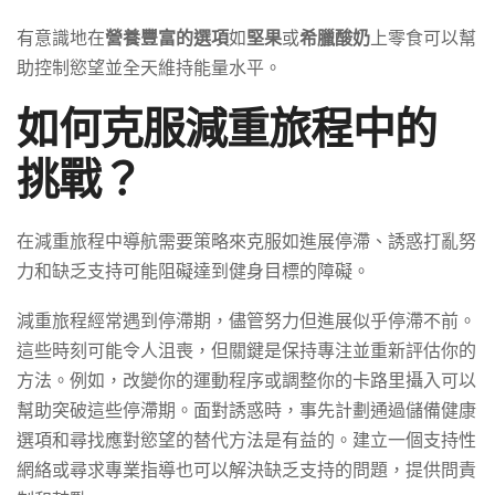
有意識地在
營養豐富的選項
如
堅果
或
希臘酸奶
上零食可以幫
助控制慾望並全天維持能量水平。
如何克服減重旅程中的
挑戰？
在減重旅程中導航需要策略來克服如進展停滯、誘惑打亂努
力和缺乏支持可能阻礙達到健身目標的障礙。
減重旅程經常遇到停滯期，儘管努力但進展似乎停滯不前。
這些時刻可能令人沮喪，但關鍵是保持專注並重新評估你的
方法。例如，改變你的運動程序或調整你的卡路里攝入可以
幫助突破這些停滯期。面對誘惑時，事先計劃通過儲備健康
選項和尋找應對慾望的替代方法是有益的。建立一個支持性
網絡或尋求專業指導也可以解決缺乏支持的問題，提供問責