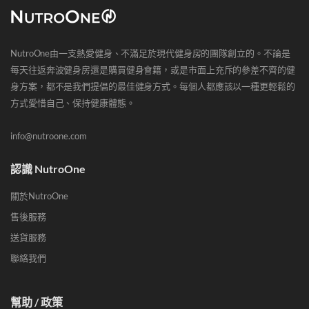
NutroOne由一支熱愛健身、不滿足於現代健身房的團隊創立的。不論是
每天往返奔波健身房還是購買健身會籍，或是市面上充斥的參差不齊的健
身方案，都不是我們提倡的最佳健身方式。每個人都應該以一種更輕鬆的
方式愛惜自己、保持健康體態。
info@nutroone.com
認識 NutroOne
關於NutroOne
售後服務
送貨服務
聯絡我們
幫助 / 政策