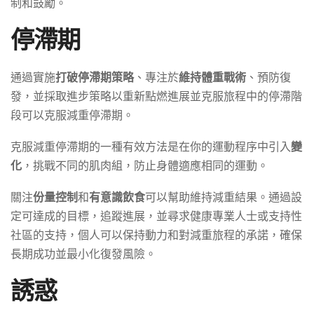
制和鼓勵。
停滯期
通過實施
打破停滯期策略
、專注於
維持體重戰術
、預防復
發，並採取進步策略以重新點燃進展並克服旅程中的停滯階
段可以克服減重停滯期。
克服減重停滯期的一種有效方法是在你的運動程序中引入
變
化
，挑戰不同的肌肉組，防止身體適應相同的運動。
關注
份量控制
和
有意識飲食
可以幫助維持減重結果。通過設
定可達成的目標，追蹤進展，並尋求健康專業人士或支持性
社區的支持，個人可以保持動力和對減重旅程的承諾，確保
長期成功並最小化復發風險。
誘惑