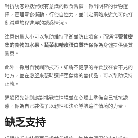
對抗誘惑包括實踐有意識的飲食習慣，做出明智的食物選
擇，管理零食衝動，行使自控力，並制定策略來避免可能打
亂減重旅程進展的誘惑情況。
注意份量大小可以幫助維持平衡並防止過食，而選擇
營養密
集的食物
如
水果、蔬菜和精瘦蛋白質
確保你為身體提供優質
營養。
此外，採用自我調節技巧，如將不健康的零食放在看不見的
地方，並在慾望來襲時選擇更健康的替代品，可以幫助保持
正軌。
通過預先計劃應對挑戰性情境並在心理上準備自己抵抗誘
惑，你為自己裝備了以韌性和決心導航這些情境的力量。
缺乏支持