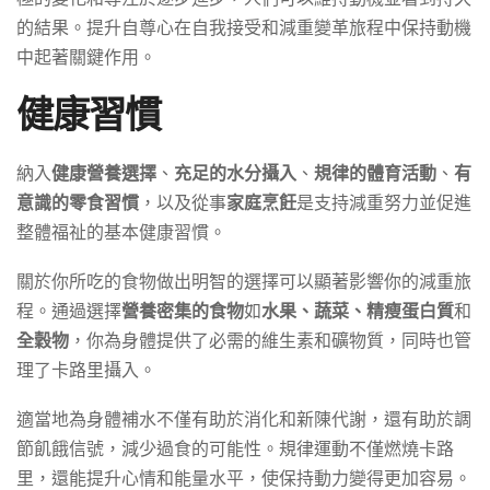
的結果。提升自尊心在自我接受和減重變革旅程中保持動機
中起著關鍵作用。
健康習慣
納入
健康營養選擇
、
充足的水分攝入
、
規律的體育活動
、
有
意識的零食習慣
，以及從事
家庭烹飪
是支持減重努力並促進
整體福祉的基本健康習慣。
關於你所吃的食物做出明智的選擇可以顯著影響你的減重旅
程。通過選擇
營養密集的食物
如
水果、蔬菜、精瘦蛋白質
和
全穀物
，你為身體提供了必需的維生素和礦物質，同時也管
理了卡路里攝入。
適當地為身體補水不僅有助於消化和新陳代謝，還有助於調
節飢餓信號，減少過食的可能性。規律運動不僅燃燒卡路
里，還能提升心情和能量水平，使保持動力變得更加容易。