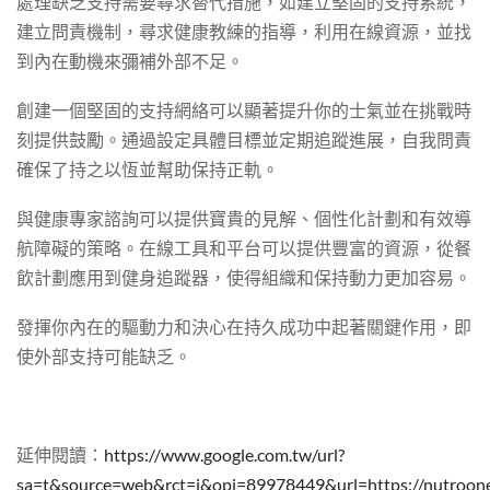
處理缺乏支持需要尋求替代措施，如建立堅固的支持系統，
建立問責機制，尋求健康教練的指導，利用在線資源，並找
到內在動機來彌補外部不足。
創建一個堅固的支持網絡可以顯著提升你的士氣並在挑戰時
刻提供鼓勵。通過設定具體目標並定期追蹤進展，自我問責
確保了持之以恆並幫助保持正軌。
與健康專家諮詢可以提供寶貴的見解、個性化計劃和有效導
航障礙的策略。在線工具和平台可以提供豐富的資源，從餐
飲計劃應用到健身追蹤器，使得組織和保持動力更加容易。
發揮你內在的驅動力和決心在持久成功中起著關鍵作用，即
使外部支持可能缺乏。
延伸閱讀：
https://www.google.com.tw/url?
sa=t&source=web&rct=j&opi=89978449&url=https: