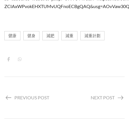
ZCIAxWPvokEHXTUMvUQFnoECBgQAQ&usg=AOvVaw30Q
健康
健身
減肥
減重
減重計劃
PREVIOUS POST
NEXT POST