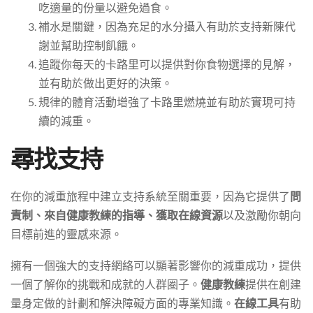
吃適量的份量以避免過食。
補水是關鍵，因為充足的水分攝入有助於支持新陳代
謝並幫助控制飢餓。
追蹤你每天的卡路里可以提供對你食物選擇的見解，
並有助於做出更好的決策。
規律的體育活動增強了卡路里燃燒並有助於實現可持
續的減重。
尋找支持
在你的減重旅程中建立支持系統至關重要，因為它提供了
問
責制、來自健康教練的指導、獲取在線資源
以及激勵你朝向
目標前進的靈感來源。
擁有一個強大的支持網絡可以顯著影響你的減重成功，提供
一個了解你的挑戰和成就的人群圈子。
健康教練
提供在創建
量身定做的計劃和解決障礙方面的專業知識。
在線工具
有助