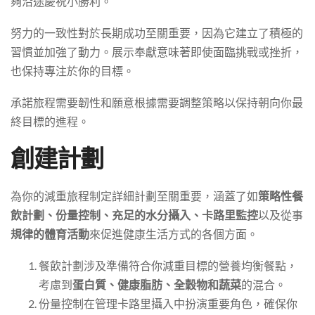
夠沿途慶祝小勝利。
努力的一致性對於長期成功至關重要，因為它建立了積極的
習慣並加強了動力。展示奉獻意味著即使面臨挑戰或挫折，
也保持專注於你的目標。
承諾旅程需要韌性和願意根據需要調整策略以保持朝向你最
終目標的進程。
創建計劃
為你的減重旅程制定詳細計劃至關重要，涵蓋了如
策略性餐
飲計劃、份量控制、充足的水分攝入、卡路里監控
以及從事
規律的體育活動
來促進健康生活方式的各個方面。
餐飲計劃涉及準備符合你減重目標的營養均衡餐點，
考慮到
蛋白質、健康脂肪、全穀物和蔬菜
的混合。
份量控制在管理卡路里攝入中扮演重要角色，確保你