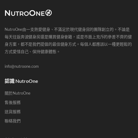
NutroOne由一支熱愛健身、不滿足於現代健身房的團隊創立的。不論是
每天往返奔波健身房還是購買健身會籍，或是市面上充斥的參差不齊的健
身方案，都不是我們提倡的最佳健身方式。每個人都應該以一種更輕鬆的
方式愛惜自己、保持健康體態。
info@nutroone.com
認識 NutroOne
關於NutroOne
售後服務
送貨服務
聯絡我們