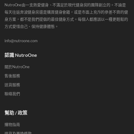
NutroOne由一支熱愛健身、不滿足於現代健身房的團隊創立的。不論是
每天往返奔波健身房還是購買健身會籍，或是市面上充斥的參差不齊的健
身方案，都不是我們提倡的最佳健身方式。每個人都應該以一種更輕鬆的
方式愛惜自己、保持健康體態。
info@nutroone.com
認識 NutroOne
關於NutroOne
售後服務
送貨服務
聯絡我們
幫助 / 政策
購物指南
退貨及更換條款