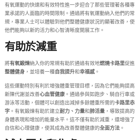
有氧運動的快速和有效特性進一步迎合了那些管理著各種專
業承諾的人面臨的時間限制。通過將有氧運動納入他們的常
規，專業人士可以體驗到他們整體健康狀況的顯著改善，使
他們能夠以新的活力和心智清晰度開展工作。
有助於減重
將
有氧鍛煉
納入你的常規有助於通過有效地
燃燒卡路里
促進
整體健身
，並培養一種
自我提升
和
幸福感
。
這些運動特別有利於增強體重管理目標，因為它們能夠提高
新陳代謝並改善
心血管健康
。通過參與如跑步、騎自行車或
游泳等活動，個體可以創造出減掉多餘體重所需的
卡路里赤
字
。有氧鍛煉有助於建立
耐力、力量
和
肺活量
，導致提高的
身體表現和增加的能量水平。這不僅有助於減重，還增強了
自信和心理健康，使其成為改善整體健康的
全面方法
。