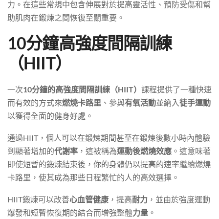
力。在這些常規中包含伸展對於提高靈活性、預防受傷和幫
助肌肉在鍛煉之間恢復至關重要。
10分鐘高強度間隔訓練
（HIIT）
一次
10分鐘的高強度間隔訓練（HIIT）
課程提供了一種快速
而有效的方式來
燃燒卡路里
、參與
有氧活動
並納入
徒手運動
以獲得全面的健身好處。
通過HIIT，個人可以在鍛煉期間甚至在鍛煉後數小時內體驗
到顯著增加的
代謝率
，這被稱為
運動後燃燒效應
。這意味著
即使短暫的鍛煉結束後，你的身體仍以提高的速率繼續燃燒
卡路里，使其成為那些日程繁忙的人的高效選擇。
HIIT鍛煉可以改善
心血管健康
，提高
耐力
，並由於強度運動
爆發和短暫恢復期的結合而增強整體
力量
。