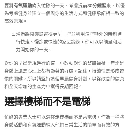
要將
有氧運動
納入忙碌的一天，考慮提前
30分鐘
醒來，以優
先考慮健身並建立一個與你的生活方式和健康承諾相一致的
高效常規。
通過將鬧鐘設置得更早一些並利用這些額外的時刻進
行快走、慢跑或快速的家庭鍛煉，你可以以能量和活
力開始你的一天。
對你的早晨常規進行的這一小改動對你的整體福祉，無論是
身體上還是心理上都有顯著的好處。記住，持續性是形成習
慣的關鍵，所以請堅持這個早晨健身計劃，以從改善的健康
和全天增加的生產力中獲得長期回報。
選擇樓梯而不是電梯
忙碌的專業人士可以選擇走樓梯而不是乘電梯，作為一種將
身體活動和有氧運動納入他們日常生活的簡單而有效的方