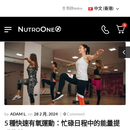
中文 (香港)
到訪NutroOne陳列室
免基本運費
0
ADAM L.
28 2 月, 2024
0
Comment
5 種快速有氧運動：忙碌日程中的能量提