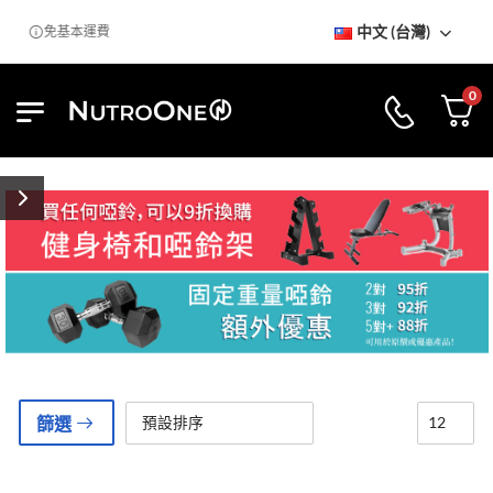
中文 (台灣)
免基本運費
0
篩選