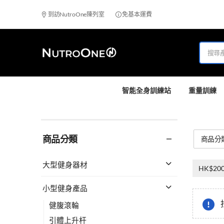
到訪NutroOne陳列室
免基本運費
智能全身訓練站
重量訓練
商品分類
商品分
大型健身器材
HK$200
小型健身產品
健腹滾輪
引體上升杆