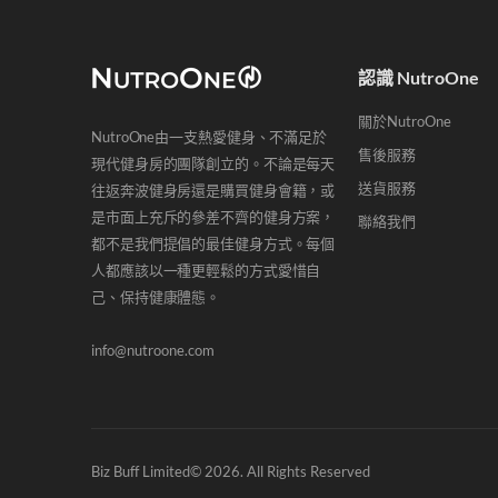
HK$
1,000
+
(460)
認識 NutroOne
關於NutroOne
NutroOne由一支熱愛健身、不滿足於
售後服務
現代健身房的團隊創立的。不論是每天
送貨服務
往返奔波健身房還是購買健身會籍，或
是市面上充斥的參差不齊的健身方案，
聯絡我們
都不是我們提倡的最佳健身方式。每個
人都應該以一種更輕鬆的方式愛惜自
己、保持健康體態。
info@nutroone.com
Biz Buff Limited© 2026. All Rights Reserved