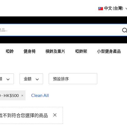
中文 (台灣)
啞鈴
健身椅
槓鈴及重片
啞鈴架
小型健身產品
類
金額
Clean All
 - HK$500
找不到符合您選擇的商品