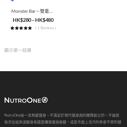
Monster Bar－雙重保障引體上升杆
HK$
280
–
HK$
480
( 1 Reviews )
顯示單一結果
NutroOne由一支熱愛健身、不滿足於現代健身房的團隊創立的。不論是
每天往返奔波健身房還是購買健身會籍，或是市面上充斥的參差不齊的健