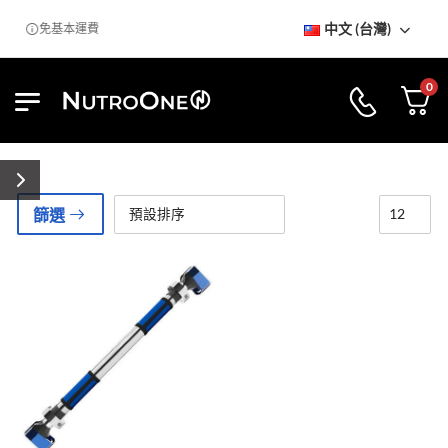
中文 (台灣)
免基本運費
0
篩選