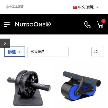
中文 (台灣)
免基本運費
0
篩選