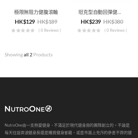
極限無阻力健腹滾輪
坦克型自動回彈健腹輪
HK$
129
HK$
189
HK$
239
HK$
380
( 0 Reviews )
( 0 Reviews )
Showing
all 2
Products
NutroOne由一支熱愛健身、不滿足於現代健身房的團隊創立的。不論是
每天往返奔波健身房還是購買健身會籍，或是市面上充斥的參差不齊的健