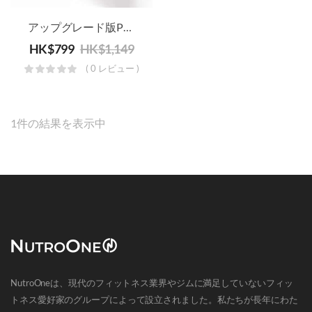
アップグレード版PVC4-In-1調整可能ダンベル‧バーベル‧ケトルベルセット‧プッシュアップスタンド
HK$
799
HK$
1,149
( 0 レビュー )
1件の結果を表示中
NutroOneは、現代のフィットネス業界やジムに満足していないフィッ
トネス愛好家のグループによって設立されました。私たちが長年にわた