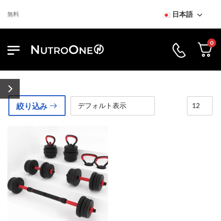
日本語
送料無料
0
絞り込み
回復
回復