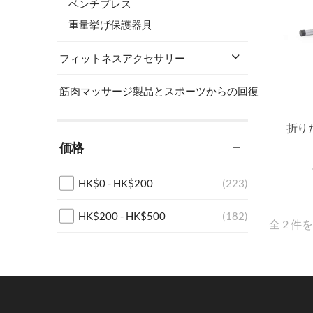
ベンチプレス
重量挙げ保護器具
フィットネスアクセサリー
筋肉マッサージ製品とスポーツからの回復
価格
HK$
0
-
HK$
200
(223)
HK$
200
-
HK$
500
(182)
全 2 件
HK$
500
-
HK$
1,000
(134)
HK$
1,000
+
(460)