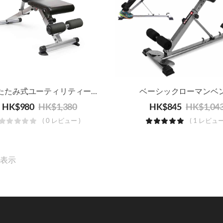
折りたたみ式ユーティリティーベンチ（バックパッドとシートパッドの調整が可能）
ベーシックローマンベ
HK$
980
HK$
1,380
HK$
845
HK$
1,04
( 0 レビュー )
( 1 レビュー
を表示