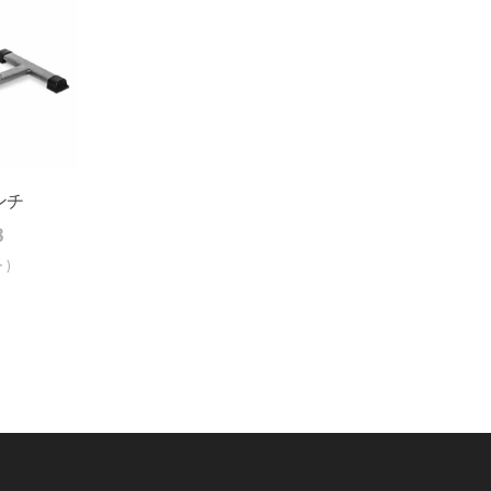
ンチ
3
 )